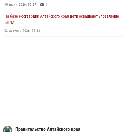
Управление Росгвардии по Алтайскому краю провело для детей
10 июля 2026, 09:27
1
экскурсию на теплоходе в рамках акции «Каникулы с Росгвардией»
На базе Росгвардии Алтайского края дети осваивают управление
02 июля 2026, 00:55
БПЛА
В краевом управлении вневедомственной охраны Росгвардии по
03 августа 2026, 02:43
Алтайскому краю подведены итоги «прямой линии»
01 июля 2026, 07:49
Правительство Алтайского края