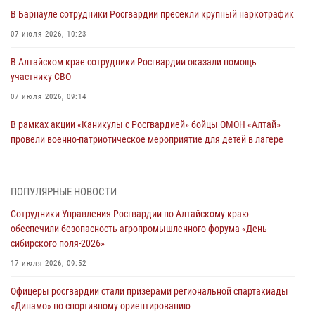
В Барнауле сотрудники Росгвардии пресекли крупный наркотрафик
07 июля 2026, 10:23
В Алтайском крае сотрудники Росгвардии оказали помощь
участнику СВО
07 июля 2026, 09:14
В рамках акции «Каникулы с Росгвардией» бойцы ОМОН «Алтай»
провели военно-патриотическое мероприятие для детей в лагере
«Звёздный»
05 июля 2026, 11:13
ПОПУЛЯРНЫЕ НОВОСТИ
Росгвардия Алтайского края приняла участие в благотворительной
Сотрудники Управления Росгвардии по Алтайскому краю
акции «Коробка храбрости»
обеспечили безопасность агропромышленного форума «День
04 июля 2026, 11:09
сибирского поля-2026»
Сотрудники Росгвардии провели встречу с юными пограничниками
17 июля 2026, 09:52
в рамках акции «Каникулы с Росгвардией»
Офицеры росгвардии стали призерами региональной спартакиады
03 июля 2026, 04:03
«Динамо» по спортивному ориентированию