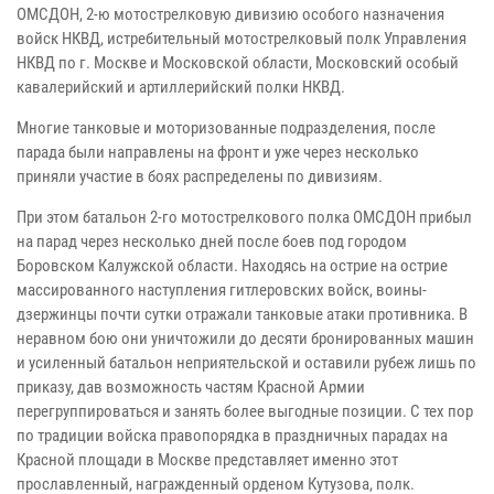
ОМСДОН, 2-ю мотострелковую дивизию особого назначения
войск НКВД, истребительный мотострелковый полк Управления
НКВД по г. Москве и Московской области, Московский особый
кавалерийский и артиллерийский полки НКВД.
Многие танковые и моторизованные подразделения, после
парада были направлены на фронт и уже через несколько
приняли участие в боях распределены по дивизиям.
При этом батальон 2-го мотострелкового полка ОМСДОН прибыл
на парад через несколько дней после боев под городом
Боровском Калужской области. Находясь на острие на острие
массированного наступления гитлеровских войск, воины-
дзержинцы почти сутки отражали танковые атаки противника. В
неравном бою они уничтожили до десяти бронированных машин
и усиленный батальон неприятельской и оставили рубеж лишь по
приказу, дав возможность частям Красной Армии
перегруппироваться и занять более выгодные позиции. С тех пор
по традиции войска правопорядка в праздничных парадах на
Красной площади в Москве представляет именно этот
прославленный, награжденный орденом Кутузова, полк.