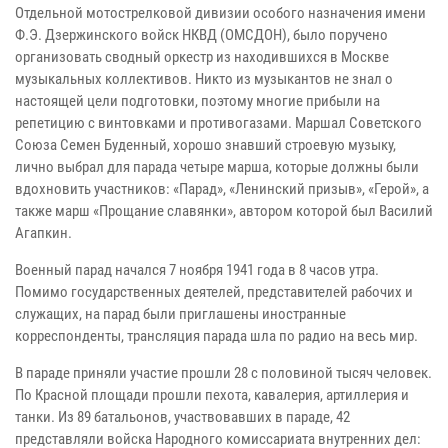
Отдельной мотострелковой дивизии особого назначения имени
Ф.Э. Дзержинского войск НКВД (ОМСДОН), было поручено
организовать сводный оркестр из находившихся в Москве
музыкальных коллективов. Никто из музыкантов не знал о
настоящей цели подготовки, поэтому многие прибыли на
репетицию с винтовками и противогазами. Маршал Советского
Союза Семен Буденный, хорошо знавший строевую музыку,
лично выбрал для парада четыре марша, которые должны были
вдохновить участников: «Парад», «Ленинский призыв», «Герой», а
также марш «Прощание славянки», автором которой был Василий
Агапкин.
Военный парад начался 7 ноября 1941 года в 8 часов утра.
Помимо государственных деятелей, представителей рабочих и
служащих, на парад были приглашены иностранные
корреспонденты, трансляция парада шла по радио на весь мир.
В параде приняли участие прошли 28 с половиной тысяч человек.
По Красной площади прошли пехота, кавалерия, артиллерия и
танки. Из 89 батальонов, участвовавших в параде, 42
представляли войска Народного комиссариата внутренних дел: