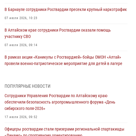
В Барнауле сотрудники Росгвардии пресекли крупный наркотрафик
07 июля 2026, 10:23
В Алтайском крае сотрудники Росгвардии оказали помощь
участнику СВО
07 июля 2026, 09:14
В рамках акции «Каникулы с Росгвардией» бойцы ОМОН «Алтай»
провели военно-патриотическое мероприятие для детей в лагере
«Звёздный»
05 июля 2026, 11:13
ПОПУЛЯРНЫЕ НОВОСТИ
Росгвардия Алтайского края приняла участие в благотворительной
Сотрудники Управления Росгвардии по Алтайскому краю
акции «Коробка храбрости»
обеспечили безопасность агропромышленного форума «День
04 июля 2026, 11:09
сибирского поля-2026»
Сотрудники Росгвардии провели встречу с юными пограничниками
17 июля 2026, 09:52
в рамках акции «Каникулы с Росгвардией»
Офицеры росгвардии стали призерами региональной спартакиады
03 июля 2026, 04:03
«Динамо» по спортивному ориентированию