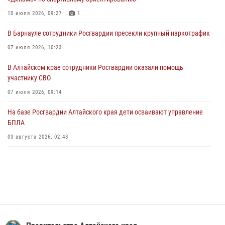
Управление Росгвардии по Алтайскому краю провело для детей
10 июля 2026, 09:27
1
экскурсию на теплоходе в рамках акции «Каникулы с Росгвардией»
В Барнауле сотрудники Росгвардии пресекли крупный наркотрафик
02 июля 2026, 00:55
07 июля 2026, 10:23
В краевом управлении вневедомственной охраны Росгвардии по
В Алтайском крае сотрудники Росгвардии оказали помощь
Алтайскому краю подведены итоги «прямой линии»
участнику СВО
01 июля 2026, 07:49
07 июля 2026, 09:14
На базе Росгвардии Алтайского края дети осваивают управление
БПЛА
03 августа 2026, 02:43