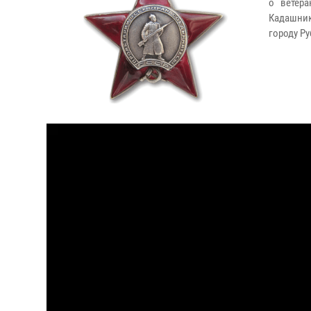
о ветера
Кадашник
городу Ру