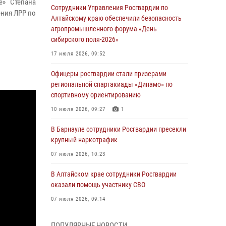
е» Степана
Сотрудники Управления Росгвардии по
ния ЛРР по
Алтайскому краю обеспечили безопасность
агропромышленного форума «День
сибирского поля-2026»
17 июля 2026, 09:52
Офицеры росгвардии стали призерами
региональной спартакиады «Динамо» по
спортивному ориентированию
10 июля 2026, 09:27
1
В Барнауле сотрудники Росгвардии пресекли
крупный наркотрафик
07 июля 2026, 10:23
В Алтайском крае сотрудники Росгвардии
оказали помощь участнику СВО
07 июля 2026, 09:14
В рамках акции «Каникулы с Росгвардией»
ПОПУЛЯРНЫЕ НОВОСТИ