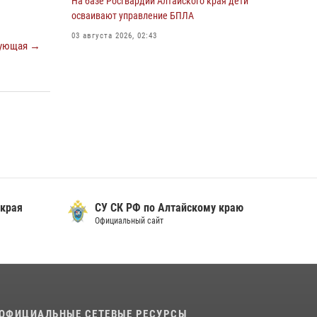
На базе Росгвардии Алтайского края дети
охраны Росгвардии по Алтайскому краю
осваивают управление БПЛА
подведены итоги «прямой линии»
03 августа 2026, 02:43
ующая →
01 июля 2026, 07:49
 края
СУ СК РФ по Алтайскому краю
Официальный сайт
ОФИЦИАЛЬНЫЕ СЕТЕВЫЕ РЕСУРСЫ