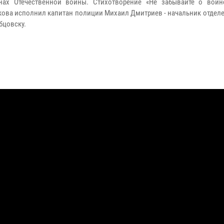
нах Отечественной войны. Стихотворение «Не забывайте о войн
ова исполнил капитан полиции Михаил Дмитриев - начальник отделе
бцовску.