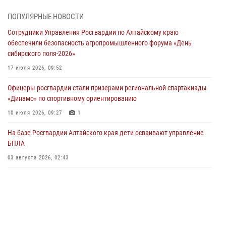
05 июля 2026, 11:13
ПОПУЛЯРНЫЕ НОВОСТИ
Росгвардия Алтайского края приняла участие в благотворительной
Сотрудники Управления Росгвардии по Алтайскому краю
акции «Коробка храбрости»
обеспечили безопасность агропромышленного форума «День
04 июля 2026, 11:09
сибирского поля-2026»
Сотрудники Росгвардии провели встречу с юными пограничниками
17 июля 2026, 09:52
в рамках акции «Каникулы с Росгвардией»
Офицеры росгвардии стали призерами региональной спартакиады
03 июля 2026, 04:03
«Динамо» по спортивному ориентированию
Управление Росгвардии по Алтайскому краю провело для детей
10 июля 2026, 09:27
1
экскурсию на теплоходе в рамках акции «Каникулы с Росгвардией»
На базе Росгвардии Алтайского края дети осваивают управление
02 июля 2026, 00:55
БПЛА
В краевом управлении вневедомственной охраны Росгвардии по
03 августа 2026, 02:43
Алтайскому краю подведены итоги «прямой линии»
01 июля 2026, 07:49