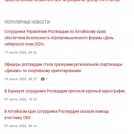
«Звёздный»
05 июля 2026, 11:13
ПОПУЛЯРНЫЕ НОВОСТИ
Росгвардия Алтайского края приняла участие в благотворительной
Сотрудники Управления Росгвардии по Алтайскому краю
акции «Коробка храбрости»
обеспечили безопасность агропромышленного форума «День
04 июля 2026, 11:09
сибирского поля-2026»
Сотрудники Росгвардии провели встречу с юными пограничниками
17 июля 2026, 09:52
в рамках акции «Каникулы с Росгвардией»
Офицеры росгвардии стали призерами региональной спартакиады
03 июля 2026, 04:03
«Динамо» по спортивному ориентированию
Управление Росгвардии по Алтайскому краю провело для детей
10 июля 2026, 09:27
1
экскурсию на теплоходе в рамках акции «Каникулы с Росгвардией»
В Барнауле сотрудники Росгвардии пресекли крупный наркотрафик
02 июля 2026, 00:55
07 июля 2026, 10:23
В краевом управлении вневедомственной охраны Росгвардии по
В Алтайском крае сотрудники Росгвардии оказали помощь
Алтайскому краю подведены итоги «прямой линии»
участнику СВО
01 июля 2026, 07:49
07 июля 2026, 09:14