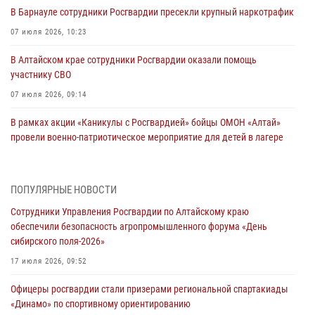
В Барнауле сотрудники Росгвардии пресекли крупный наркотрафик
07 июля 2026, 10:23
В Алтайском крае сотрудники Росгвардии оказали помощь
участнику СВО
07 июля 2026, 09:14
В рамках акции «Каникулы с Росгвардией» бойцы ОМОН «Алтай»
провели военно-патриотическое мероприятие для детей в лагере
«Звёздный»
05 июля 2026, 11:13
ПОПУЛЯРНЫЕ НОВОСТИ
Росгвардия Алтайского края приняла участие в благотворительной
Сотрудники Управления Росгвардии по Алтайскому краю
акции «Коробка храбрости»
обеспечили безопасность агропромышленного форума «День
04 июля 2026, 11:09
сибирского поля-2026»
Сотрудники Росгвардии провели встречу с юными пограничниками
17 июля 2026, 09:52
в рамках акции «Каникулы с Росгвардией»
Офицеры росгвардии стали призерами региональной спартакиады
03 июля 2026, 04:03
«Динамо» по спортивному ориентированию