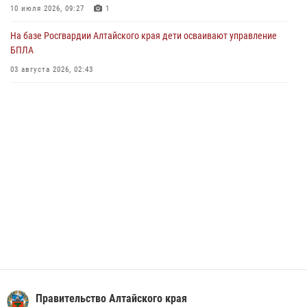
Управление Росгвардии по Алтайскому краю провело для детей
10 июля 2026, 09:27
1
экскурсию на теплоходе в рамках акции «Каникулы с Росгвардией»
На базе Росгвардии Алтайского края дети осваивают управление
02 июля 2026, 00:55
БПЛА
В краевом управлении вневедомственной охраны Росгвардии по
03 августа 2026, 02:43
Алтайскому краю подведены итоги «прямой линии»
01 июля 2026, 07:49
Правительство Алтайского края