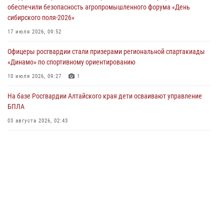
обеспечили безопасность агропромышленного форума «День
04 июля 2026, 11:09
сибирского поля-2026»
Сотрудники Росгвардии провели встречу с юными пограничниками
17 июля 2026, 09:52
в рамках акции «Каникулы с Росгвардией»
Офицеры росгвардии стали призерами региональной спартакиады
03 июля 2026, 04:03
«Динамо» по спортивному ориентированию
Управление Росгвардии по Алтайскому краю провело для детей
10 июля 2026, 09:27
1
экскурсию на теплоходе в рамках акции «Каникулы с Росгвардией»
На базе Росгвардии Алтайского края дети осваивают управление
02 июля 2026, 00:55
БПЛА
В краевом управлении вневедомственной охраны Росгвардии по
03 августа 2026, 02:43
Алтайскому краю подведены итоги «прямой линии»
01 июля 2026, 07:49