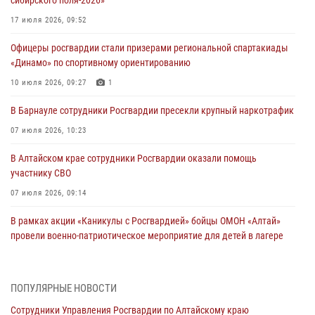
сибирского поля-2026»
17 июля 2026, 09:52
Офицеры росгвардии стали призерами региональной спартакиады
«Динамо» по спортивному ориентированию
10 июля 2026, 09:27
1
В Барнауле сотрудники Росгвардии пресекли крупный наркотрафик
07 июля 2026, 10:23
В Алтайском крае сотрудники Росгвардии оказали помощь
участнику СВО
07 июля 2026, 09:14
В рамках акции «Каникулы с Росгвардией» бойцы ОМОН «Алтай»
провели военно-патриотическое мероприятие для детей в лагере
«Звёздный»
05 июля 2026, 11:13
ПОПУЛЯРНЫЕ НОВОСТИ
Росгвардия Алтайского края приняла участие в благотворительной
Сотрудники Управления Росгвардии по Алтайскому краю
акции «Коробка храбрости»