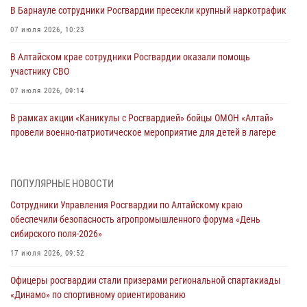
В Барнауле сотрудники Росгвардии пресекли крупный наркотрафик
07 июля 2026, 10:23
В Алтайском крае сотрудники Росгвардии оказали помощь
участнику СВО
07 июля 2026, 09:14
В рамках акции «Каникулы с Росгвардией» бойцы ОМОН «Алтай»
провели военно-патриотическое мероприятие для детей в лагере
«Звёздный»
05 июля 2026, 11:13
ПОПУЛЯРНЫЕ НОВОСТИ
Росгвардия Алтайского края приняла участие в благотворительной
Сотрудники Управления Росгвардии по Алтайскому краю
акции «Коробка храбрости»
обеспечили безопасность агропромышленного форума «День
04 июля 2026, 11:09
сибирского поля-2026»
Сотрудники Росгвардии провели встречу с юными пограничниками
17 июля 2026, 09:52
в рамках акции «Каникулы с Росгвардией»
Офицеры росгвардии стали призерами региональной спартакиады
03 июля 2026, 04:03
«Динамо» по спортивному ориентированию