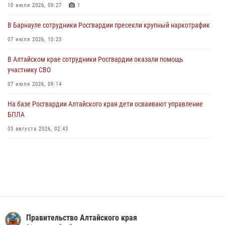
Управление Росгвардии по Алтайскому краю провело для детей
10 июля 2026, 09:27
1
экскурсию на теплоходе в рамках акции «Каникулы с Росгвардией»
В Барнауле сотрудники Росгвардии пресекли крупный наркотрафик
02 июля 2026, 00:55
07 июля 2026, 10:23
В краевом управлении вневедомственной охраны Росгвардии по
В Алтайском крае сотрудники Росгвардии оказали помощь
Алтайскому краю подведены итоги «прямой линии»
участнику СВО
01 июля 2026, 07:49
07 июля 2026, 09:14
На базе Росгвардии Алтайского края дети осваивают управление
БПЛА
03 августа 2026, 02:43
Правительство Алтайского края