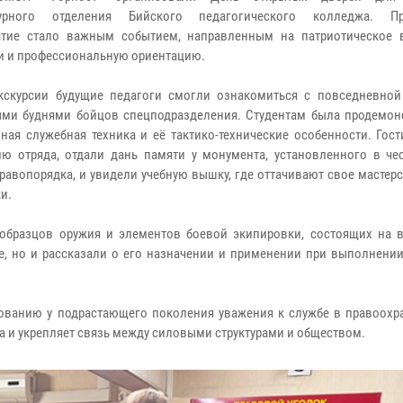
турного отделения Бийского педагогического колледжа. Пр
ятие стало важным событием, направленным на патриотическое 
 и профессиональную ориентацию.
кскурсии будущие педагоги смогли ознакомиться с повседневно
ми буднями бойцов спецподразделения. Студентам была продемон
ная служебная техника и её тактико-технические особенности. Гос
ию отряда, отдали дань памяти у монумента, установленного в че
равопорядка, и увидели учебную вышку, где оттачивают свое мастер
и.
образцов оружия и элементов боевой экипировки, состоящих на 
е, но и рассказали о его назначении и применении при выполнении
ованию у подрастающего поколения уважения к службе в правоохр
а и укрепляет связь между силовыми структурами и обществом.