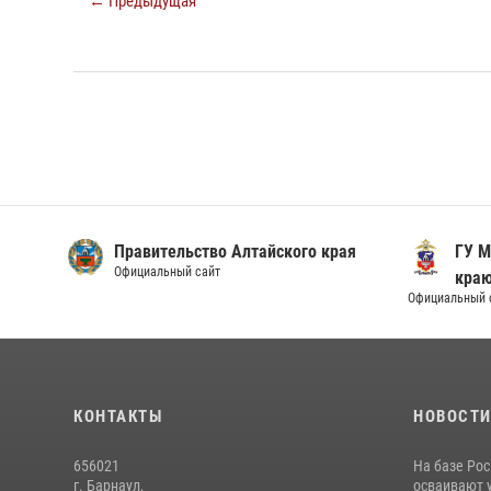
← Предыдущая
Правительство Алтайского края
ГУ М
Официальный сайт
кра
Официальный 
КОНТАКТЫ
НОВОСТ
656021
На базе Рос
г. Барнаул,
осваивают 