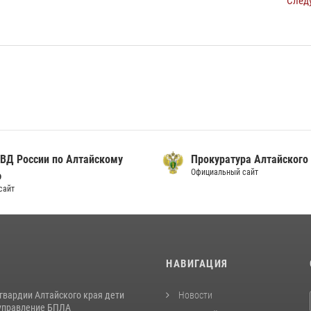
След
ВД России по Алтайскому
Прокуратура Алтайского
Официальный сайт
ю
сайт
И
НАВИГАЦИЯ
гвардии Алтайского края дети
Новости
управление БПЛА