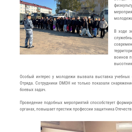
физкуль
меропри
молодежи
В ходе э
служебны
современ
территор
воинов п
высотник
Особый интерес у молодежи вызвала выставка учебных 
Отряда. Сотрудники ОМОН не только показали снаряжени
боевых задач.
Проведение подобных мероприятий способствует формир
органах, повышает престиж профессии защитника Отечеств