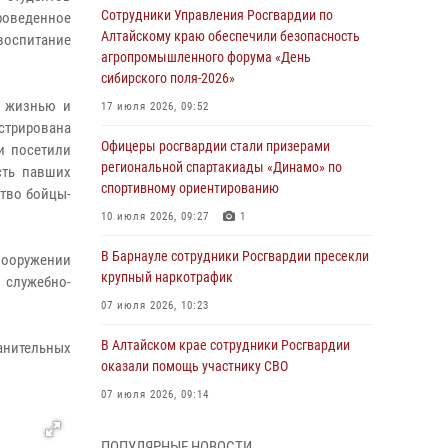
Сотрудники Управления Росгвардии по
оведенное
Алтайскому краю обеспечили безопасность
воспитание
агропромышленного форума «День
сибирского поля-2026»
й жизнью и
17 июля 2026, 09:52
стрирована
Офицеры росгвардии стали призерами
ти посетили
региональной спартакиады «Динамо» по
сть павших
спортивному ориентированию
ство бойцы-
10 июля 2026, 09:27
1
В Барнауле сотрудники Росгвардии пресекли
вооружении
крупный наркотрафик
 служебно-
07 июля 2026, 10:23
В Алтайском крае сотрудники Росгвардии
анительных
оказали помощь участнику СВО
07 июля 2026, 09:14
В рамках акции «Каникулы с Росгвардией»
ПОПУЛЯРНЫЕ НОВОСТИ