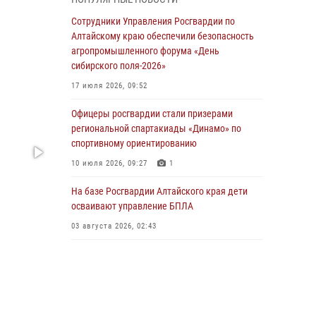
бойцы ОМОН «Алтай» провели военно-
патриотическое мероприятие для детей в
Сотрудники Управления Росгвардии по
лагере «Звёздный»
Алтайскому краю обеспечили безопасность
агропромышленного форума «День
05 июля 2026, 11:13
сибирского поля-2026»
Росгвардия Алтайского края приняла участие
17 июля 2026, 09:52
в благотворительной акции «Коробка
храбрости»
Офицеры росгвардии стали призерами
региональной спартакиады «Динамо» по
04 июля 2026, 11:09
спортивному ориентированию
Сотрудники Росгвардии провели встречу с
10 июля 2026, 09:27
1
юными пограничниками в рамках акции
«Каникулы с Росгвардией»
На базе Росгвардии Алтайского края дети
осваивают управление БПЛА
03 июля 2026, 04:03
03 августа 2026, 02:43
Управление Росгвардии по Алтайскому краю
провело для детей экскурсию на теплоходе в
рамках акции «Каникулы с Росгвардией»
02 июля 2026, 00:55
В краевом управлении вневедомственной