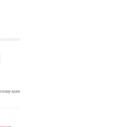
охраны Росгвардии по Алтайскому краю
подведены итоги «прямой линии»
01 июля 2026, 07:49
йскому краю