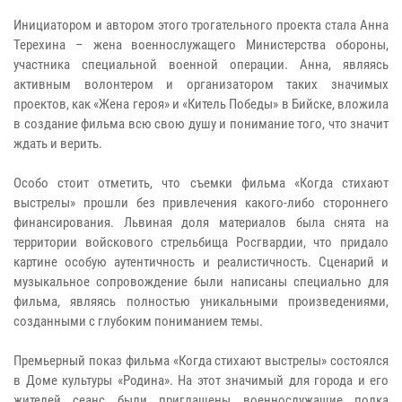
Инициатором и автором этого трогательного проекта стала Анна
Терехина – жена военнослужащего Министерства обороны,
участника специальной военной операции. Анна, являясь
активным волонтером и организатором таких значимых
проектов, как «Жена героя» и «Китель Победы» в Бийске, вложила
в создание фильма всю свою душу и понимание того, что значит
ждать и верить.
Особо стоит отметить, что съемки фильма «Когда стихают
выстрелы» прошли без привлечения какого-либо стороннего
финансирования. Львиная доля материалов была снята на
территории войскового стрельбища Росгвардии, что придало
картине особую аутентичность и реалистичность. Сценарий и
музыкальное сопровождение были написаны специально для
фильма, являясь полностью уникальными произведениями,
созданными с глубоким пониманием темы.
Премьерный показ фильма «Когда стихают выстрелы» состоялся
в Доме культуры «Родина». На этот значимый для города и его
жителей сеанс были приглашены военнослужащие полка