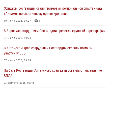
в рамках акции «Каникулы с Росгвардией»
Офицеры росгвардии стали призерами региональной спартакиады
03 июля 2026, 04:03
«Динамо» по спортивному ориентированию
Управление Росгвардии по Алтайскому краю провело для детей
10 июля 2026, 09:27
1
экскурсию на теплоходе в рамках акции «Каникулы с Росгвардией»
В Барнауле сотрудники Росгвардии пресекли крупный наркотрафик
02 июля 2026, 00:55
07 июля 2026, 10:23
В краевом управлении вневедомственной охраны Росгвардии по
В Алтайском крае сотрудники Росгвардии оказали помощь
Алтайскому краю подведены итоги «прямой линии»
участнику СВО
01 июля 2026, 07:49
07 июля 2026, 09:14
На базе Росгвардии Алтайского края дети осваивают управление
БПЛА
03 августа 2026, 02:43