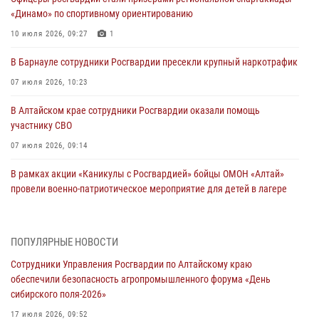
«Динамо» по спортивному ориентированию
10 июля 2026, 09:27
1
В Барнауле сотрудники Росгвардии пресекли крупный наркотрафик
07 июля 2026, 10:23
В Алтайском крае сотрудники Росгвардии оказали помощь
участнику СВО
07 июля 2026, 09:14
В рамках акции «Каникулы с Росгвардией» бойцы ОМОН «Алтай»
провели военно-патриотическое мероприятие для детей в лагере
«Звёздный»
05 июля 2026, 11:13
ПОПУЛЯРНЫЕ НОВОСТИ
Росгвардия Алтайского края приняла участие в благотворительной
Сотрудники Управления Росгвардии по Алтайскому краю
акции «Коробка храбрости»
обеспечили безопасность агропромышленного форума «День
04 июля 2026, 11:09
сибирского поля-2026»
Сотрудники Росгвардии провели встречу с юными пограничниками
17 июля 2026, 09:52