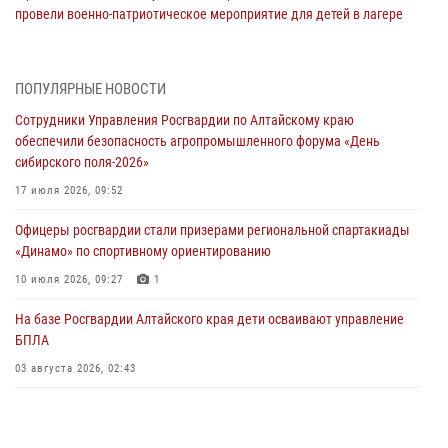
провели военно-патриотическое мероприятие для детей в лагере
«Звёздный»
05 июля 2026, 11:13
ПОПУЛЯРНЫЕ НОВОСТИ
Росгвардия Алтайского края приняла участие в благотворительной
Сотрудники Управления Росгвардии по Алтайскому краю
акции «Коробка храбрости»
обеспечили безопасность агропромышленного форума «День
04 июля 2026, 11:09
сибирского поля-2026»
Сотрудники Росгвардии провели встречу с юными пограничниками
17 июля 2026, 09:52
в рамках акции «Каникулы с Росгвардией»
Офицеры росгвардии стали призерами региональной спартакиады
03 июля 2026, 04:03
«Динамо» по спортивному ориентированию
Управление Росгвардии по Алтайскому краю провело для детей
10 июля 2026, 09:27
1
экскурсию на теплоходе в рамках акции «Каникулы с Росгвардией»
На базе Росгвардии Алтайского края дети осваивают управление
02 июля 2026, 00:55
БПЛА
В краевом управлении вневедомственной охраны Росгвардии по
03 августа 2026, 02:43
Алтайскому краю подведены итоги «прямой линии»
01 июля 2026, 07:49