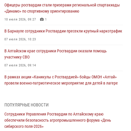
Офицеры росгвардии стали призерами региональной спартакиады
«Динамо» по спортивному ориентированию
10 июля 2026, 09:27
1
В Барнауле сотрудники Росгвардии пресекли крупный наркотрафик
07 июля 2026, 10:23
В Алтайском крае сотрудники Росгвардии оказали помощь
участнику СВО
07 июля 2026, 09:14
В рамках акции «Каникулы с Росгвардией» бойцы ОМОН «Алтай»
провели военно-патриотическое мероприятие для детей в лагере
«Звёздный»
05 июля 2026, 11:13
ПОПУЛЯРНЫЕ НОВОСТИ
Росгвардия Алтайского края приняла участие в благотворительной
Сотрудники Управления Росгвардии по Алтайскому краю
акции «Коробка храбрости»
обеспечили безопасность агропромышленного форума «День
04 июля 2026, 11:09
сибирского поля-2026»