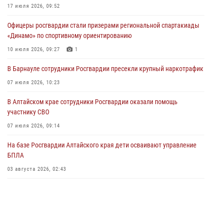
Сотрудники Росгвардии провели встречу с юными пограничниками
17 июля 2026, 09:52
в рамках акции «Каникулы с Росгвардией»
Офицеры росгвардии стали призерами региональной спартакиады
03 июля 2026, 04:03
«Динамо» по спортивному ориентированию
Управление Росгвардии по Алтайскому краю провело для детей
10 июля 2026, 09:27
1
экскурсию на теплоходе в рамках акции «Каникулы с Росгвардией»
В Барнауле сотрудники Росгвардии пресекли крупный наркотрафик
02 июля 2026, 00:55
07 июля 2026, 10:23
В краевом управлении вневедомственной охраны Росгвардии по
В Алтайском крае сотрудники Росгвардии оказали помощь
Алтайскому краю подведены итоги «прямой линии»
участнику СВО
01 июля 2026, 07:49
07 июля 2026, 09:14
На базе Росгвардии Алтайского края дети осваивают управление
БПЛА
03 августа 2026, 02:43