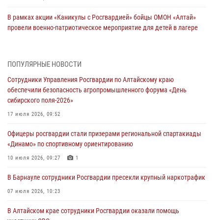
В рамках акции «Каникулы с Росгвардией» бойцы ОМОН «Алтай»
провели военно-патриотическое мероприятие для детей в лагере
«Звёздный»
05 июля 2026, 11:13
ПОПУЛЯРНЫЕ НОВОСТИ
Росгвардия Алтайского края приняла участие в благотворительной
Сотрудники Управления Росгвардии по Алтайскому краю
акции «Коробка храбрости»
обеспечили безопасность агропромышленного форума «День
04 июля 2026, 11:09
сибирского поля-2026»
Сотрудники Росгвардии провели встречу с юными пограничниками
17 июля 2026, 09:52
в рамках акции «Каникулы с Росгвардией»
Офицеры росгвардии стали призерами региональной спартакиады
03 июля 2026, 04:03
«Динамо» по спортивному ориентированию
Управление Росгвардии по Алтайскому краю провело для детей
10 июля 2026, 09:27
1
экскурсию на теплоходе в рамках акции «Каникулы с Росгвардией»
В Барнауле сотрудники Росгвардии пресекли крупный наркотрафик
02 июля 2026, 00:55
07 июля 2026, 10:23
В краевом управлении вневедомственной охраны Росгвардии по
В Алтайском крае сотрудники Росгвардии оказали помощь
Алтайскому краю подведены итоги «прямой линии»