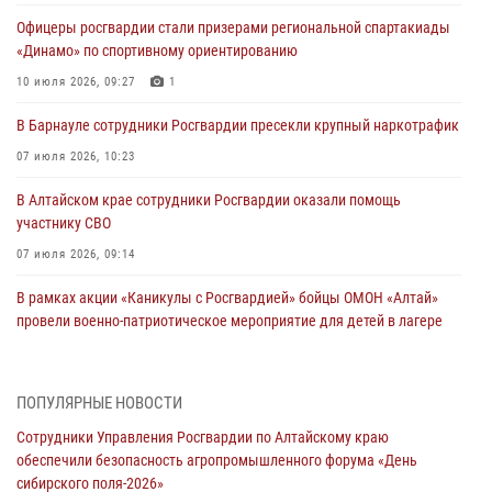
Офицеры росгвардии стали призерами региональной спартакиады
«Динамо» по спортивному ориентированию
10 июля 2026, 09:27
1
В Барнауле сотрудники Росгвардии пресекли крупный наркотрафик
07 июля 2026, 10:23
В Алтайском крае сотрудники Росгвардии оказали помощь
участнику СВО
07 июля 2026, 09:14
В рамках акции «Каникулы с Росгвардией» бойцы ОМОН «Алтай»
провели военно-патриотическое мероприятие для детей в лагере
«Звёздный»
05 июля 2026, 11:13
ПОПУЛЯРНЫЕ НОВОСТИ
Росгвардия Алтайского края приняла участие в благотворительной
Сотрудники Управления Росгвардии по Алтайскому краю
акции «Коробка храбрости»
обеспечили безопасность агропромышленного форума «День
04 июля 2026, 11:09
сибирского поля-2026»