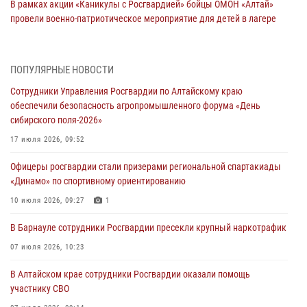
В рамках акции «Каникулы с Росгвардией» бойцы ОМОН «Алтай»
провели военно-патриотическое мероприятие для детей в лагере
«Звёздный»
05 июля 2026, 11:13
ПОПУЛЯРНЫЕ НОВОСТИ
Росгвардия Алтайского края приняла участие в благотворительной
Сотрудники Управления Росгвардии по Алтайскому краю
акции «Коробка храбрости»
обеспечили безопасность агропромышленного форума «День
04 июля 2026, 11:09
сибирского поля-2026»
Сотрудники Росгвардии провели встречу с юными пограничниками
17 июля 2026, 09:52
в рамках акции «Каникулы с Росгвардией»
Офицеры росгвардии стали призерами региональной спартакиады
03 июля 2026, 04:03
«Динамо» по спортивному ориентированию
Управление Росгвардии по Алтайскому краю провело для детей
10 июля 2026, 09:27
1
экскурсию на теплоходе в рамках акции «Каникулы с Росгвардией»
В Барнауле сотрудники Росгвардии пресекли крупный наркотрафик
02 июля 2026, 00:55
07 июля 2026, 10:23
В краевом управлении вневедомственной охраны Росгвардии по
В Алтайском крае сотрудники Росгвардии оказали помощь
Алтайскому краю подведены итоги «прямой линии»
участнику СВО
01 июля 2026, 07:49