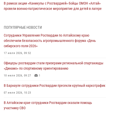
В рамках акции «Каникулы с Росгвардией» бойцы ОМОН «Алтай»
провели военно-патриотическое мероприятие для детей в лагере
«Звёздный»
05 июля 2026, 11:13
ПОПУЛЯРНЫЕ НОВОСТИ
Росгвардия Алтайского края приняла участие в благотворительной
Сотрудники Управления Росгвардии по Алтайскому краю
акции «Коробка храбрости»
обеспечили безопасность агропромышленного форума «День
04 июля 2026, 11:09
сибирского поля-2026»
Сотрудники Росгвардии провели встречу с юными пограничниками
17 июля 2026, 09:52
в рамках акции «Каникулы с Росгвардией»
Офицеры росгвардии стали призерами региональной спартакиады
03 июля 2026, 04:03
«Динамо» по спортивному ориентированию
Управление Росгвардии по Алтайскому краю провело для детей
10 июля 2026, 09:27
1
экскурсию на теплоходе в рамках акции «Каникулы с Росгвардией»
В Барнауле сотрудники Росгвардии пресекли крупный наркотрафик
02 июля 2026, 00:55
07 июля 2026, 10:23
В краевом управлении вневедомственной охраны Росгвардии по
В Алтайском крае сотрудники Росгвардии оказали помощь
Алтайскому краю подведены итоги «прямой линии»
участнику СВО
01 июля 2026, 07:49