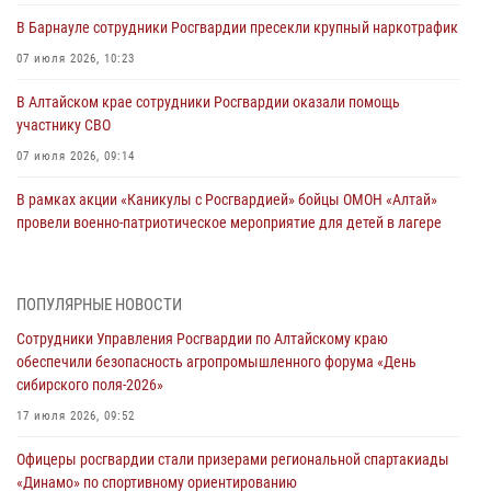
В Барнауле сотрудники Росгвардии пресекли крупный наркотрафик
07 июля 2026, 10:23
В Алтайском крае сотрудники Росгвардии оказали помощь
участнику СВО
07 июля 2026, 09:14
В рамках акции «Каникулы с Росгвардией» бойцы ОМОН «Алтай»
провели военно-патриотическое мероприятие для детей в лагере
«Звёздный»
05 июля 2026, 11:13
ПОПУЛЯРНЫЕ НОВОСТИ
Росгвардия Алтайского края приняла участие в благотворительной
Сотрудники Управления Росгвардии по Алтайскому краю
акции «Коробка храбрости»
обеспечили безопасность агропромышленного форума «День
04 июля 2026, 11:09
сибирского поля-2026»
Сотрудники Росгвардии провели встречу с юными пограничниками
17 июля 2026, 09:52
в рамках акции «Каникулы с Росгвардией»
Офицеры росгвардии стали призерами региональной спартакиады
03 июля 2026, 04:03
«Динамо» по спортивному ориентированию