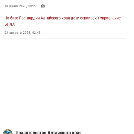
Управление Росгвардии по Алтайскому краю провело для детей
10 июля 2026, 09:27
1
экскурсию на теплоходе в рамках акции «Каникулы с Росгвардией»
На базе Росгвардии Алтайского края дети осваивают управление
02 июля 2026, 00:55
БПЛА
В краевом управлении вневедомственной охраны Росгвардии по
03 августа 2026, 02:43
Алтайскому краю подведены итоги «прямой линии»
01 июля 2026, 07:49
Правительство Алтайского края