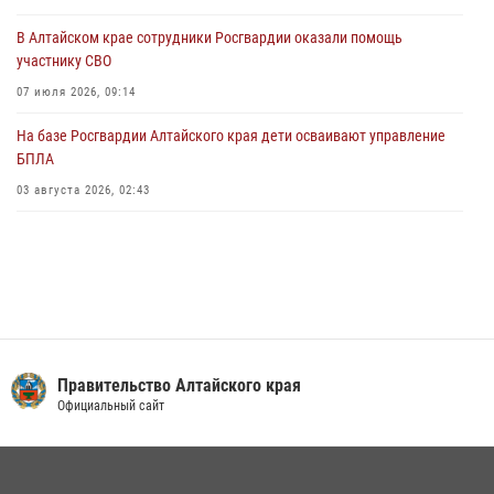
В краевом управлении вневедомственной охраны Росгвардии по
В Алтайском крае сотрудники Росгвардии оказали помощь
Алтайскому краю подведены итоги «прямой линии»
участнику СВО
01 июля 2026, 07:49
07 июля 2026, 09:14
На базе Росгвардии Алтайского края дети осваивают управление
БПЛА
03 августа 2026, 02:43
Правительство Алтайского края
Официальный сайт