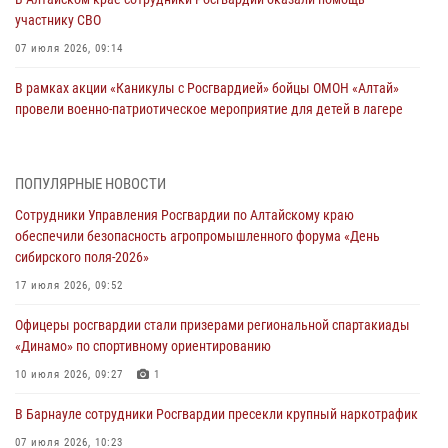
участнику СВО
07 июля 2026, 09:14
В рамках акции «Каникулы с Росгвардией» бойцы ОМОН «Алтай»
провели военно-патриотическое мероприятие для детей в лагере
«Звёздный»
05 июля 2026, 11:13
ПОПУЛЯРНЫЕ НОВОСТИ
Росгвардия Алтайского края приняла участие в благотворительной
Сотрудники Управления Росгвардии по Алтайскому краю
акции «Коробка храбрости»
обеспечили безопасность агропромышленного форума «День
04 июля 2026, 11:09
сибирского поля-2026»
Сотрудники Росгвардии провели встречу с юными пограничниками
17 июля 2026, 09:52
в рамках акции «Каникулы с Росгвардией»
Офицеры росгвардии стали призерами региональной спартакиады
03 июля 2026, 04:03
«Динамо» по спортивному ориентированию
Управление Росгвардии по Алтайскому краю провело для детей
10 июля 2026, 09:27
1
экскурсию на теплоходе в рамках акции «Каникулы с Росгвардией»
В Барнауле сотрудники Росгвардии пресекли крупный наркотрафик
02 июля 2026, 00:55
07 июля 2026, 10:23