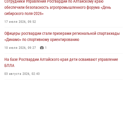
Сотрудники Управления Росгвардии по Алтайскому краю
акции «Коробка храбрости»
обеспечили безопасность агропромышленного форума «День
04 июля 2026, 11:09
сибирского поля-2026»
Сотрудники Росгвардии провели встречу с юными пограничниками
17 июля 2026, 09:52
в рамках акции «Каникулы с Росгвардией»
Офицеры росгвардии стали призерами региональной спартакиады
03 июля 2026, 04:03
«Динамо» по спортивному ориентированию
Управление Росгвардии по Алтайскому краю провело для детей
10 июля 2026, 09:27
1
экскурсию на теплоходе в рамках акции «Каникулы с Росгвардией»
На базе Росгвардии Алтайского края дети осваивают управление
02 июля 2026, 00:55
БПЛА
В краевом управлении вневедомственной охраны Росгвардии по
03 августа 2026, 02:43
Алтайскому краю подведены итоги «прямой линии»
01 июля 2026, 07:49