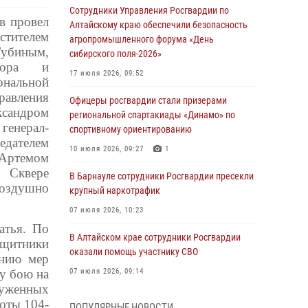
Сотрудники Управления Росгвардии по
в провел
Алтайскому краю обеспечили безопасность
стителем
агропромышленного форума «День
убиным,
сибирского поля-2026»
атора и
17 июля 2026, 09:52
нальной
авления
Офицеры росгвардии стали призерами
сандром
региональной спартакиады «Динамо» по
генерал-
спортивному ориентированию
дателем
10 июля 2026, 09:27
1
 Артемом
 Сквере
В Барнауле сотрудники Росгвардии пресекли
Воздушно
крупный наркотрафик
07 июля 2026, 10:23
атья. По
В Алтайском крае сотрудники Росгвардии
ащитники
оказали помощь участнику СВО
анию мер
у бою на
07 июля 2026, 09:14
руженных
В рамках акции «Каникулы с Росгвардией»
оты 104-
ПОПУЛЯРНЫЕ НОВОСТИ