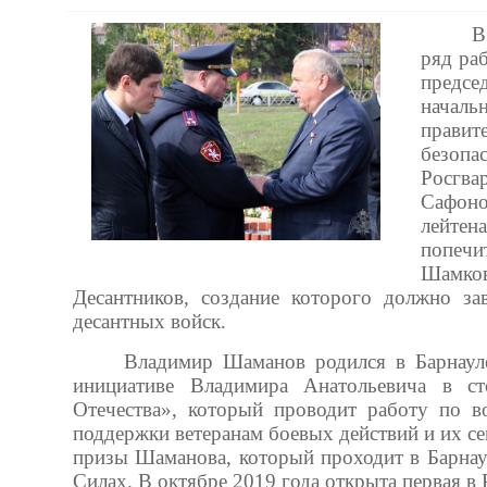
В
ряд ра
предс
начал
прави
безоп
Росгв
Сафоно
лейте
попечи
Шамко
Десантников, создание которого должно 
десантных войск.
Владимир Шаманов родился в Барнауле
инициативе Владимира Анатольевича в с
Отечества», который проводит работу по в
поддержки ветеранам боевых действий и их с
призы Шаманова, который проходит в Барна
Силах. В октябре 2019 года открыта первая 