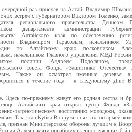
 очередной раз приехав на Алтай, Владимир Шамано
бочих встреч с губернатором Виктором Томенко, заме
едателя регионального правительства Денисом Г
ьником департамента администрации губерн
тельства Алтайского края по обеспечению регио
асности Владимиром Тарасовым, начальником Упр
ардии по Алтайскому краю полковником Алек
вым, начальником Главного управления МВД России 
нантом полиции Андреем Подоляном, предсе
тельского совета Фонда «Защитники Отечества»
вым. Также он осмотрел именные деревья в
завершиться в течение года – к следующему Дню 
. Здесь по-прежнему живут его родная сестра и бр
толице Алтайского края открыт центр Фонда «З
оенно-патриотическому воспитанию молодежи, оказ
емьям. Так, этап Кубка Вооруженных сил по армейском
уле, признан Министерством обороны лучшим в Воо
в России Аллея памяти погибших военнослужащих 6-й р