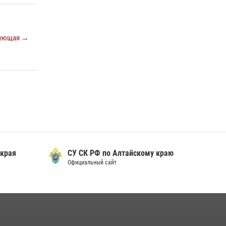
охраны Росгвардии по Алтайскому краю
подведены итоги «прямой линии»
01 июля 2026, 07:49
ующая →
 края
СУ СК РФ по Алтайскому краю
Официальный сайт