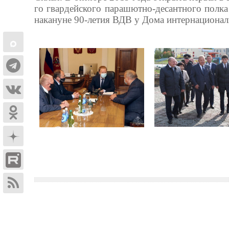
го гвардейского парашютно-десантного полка
накануне 90-летия ВДВ у Дома интернациона