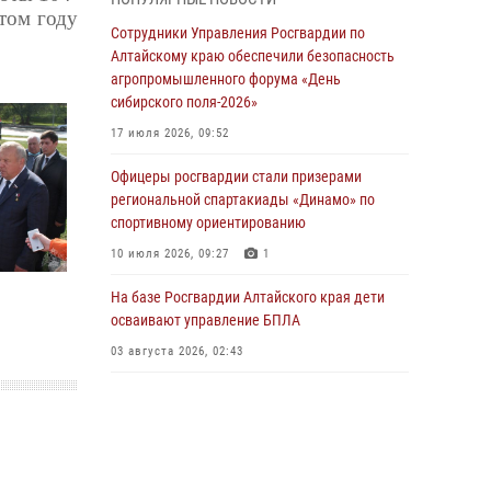
бойцы ОМОН «Алтай» провели военно-
том году
патриотическое мероприятие для детей в
Сотрудники Управления Росгвардии по
лагере «Звёздный»
Алтайскому краю обеспечили безопасность
агропромышленного форума «День
05 июля 2026, 11:13
сибирского поля-2026»
Росгвардия Алтайского края приняла участие
17 июля 2026, 09:52
в благотворительной акции «Коробка
храбрости»
Офицеры росгвардии стали призерами
региональной спартакиады «Динамо» по
04 июля 2026, 11:09
спортивному ориентированию
Сотрудники Росгвардии провели встречу с
10 июля 2026, 09:27
1
юными пограничниками в рамках акции
«Каникулы с Росгвардией»
На базе Росгвардии Алтайского края дети
осваивают управление БПЛА
03 июля 2026, 04:03
03 августа 2026, 02:43
Управление Росгвардии по Алтайскому краю
провело для детей экскурсию на теплоходе в
рамках акции «Каникулы с Росгвардией»
02 июля 2026, 00:55
В краевом управлении вневедомственной