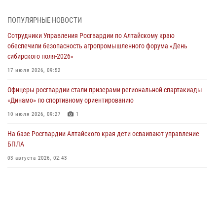
05 июля 2026, 11:13
ПОПУЛЯРНЫЕ НОВОСТИ
Росгвардия Алтайского края приняла участие в благотворительной
Сотрудники Управления Росгвардии по Алтайскому краю
акции «Коробка храбрости»
обеспечили безопасность агропромышленного форума «День
04 июля 2026, 11:09
сибирского поля-2026»
Сотрудники Росгвардии провели встречу с юными пограничниками
17 июля 2026, 09:52
в рамках акции «Каникулы с Росгвардией»
Офицеры росгвардии стали призерами региональной спартакиады
03 июля 2026, 04:03
«Динамо» по спортивному ориентированию
Управление Росгвардии по Алтайскому краю провело для детей
10 июля 2026, 09:27
1
экскурсию на теплоходе в рамках акции «Каникулы с Росгвардией»
На базе Росгвардии Алтайского края дети осваивают управление
02 июля 2026, 00:55
БПЛА
В краевом управлении вневедомственной охраны Росгвардии по
03 августа 2026, 02:43
Алтайскому краю подведены итоги «прямой линии»
01 июля 2026, 07:49