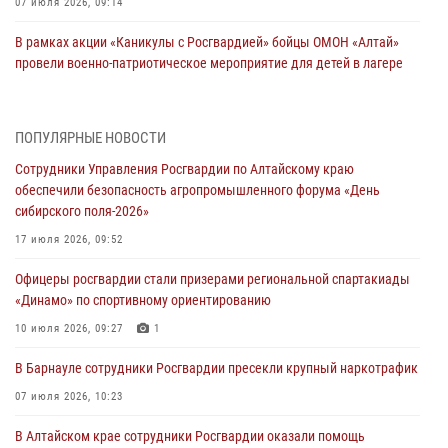
07 июля 2026, 09:14
В рамках акции «Каникулы с Росгвардией» бойцы ОМОН «Алтай»
провели военно-патриотическое мероприятие для детей в лагере
«Звёздный»
05 июля 2026, 11:13
ПОПУЛЯРНЫЕ НОВОСТИ
Росгвардия Алтайского края приняла участие в благотворительной
Сотрудники Управления Росгвардии по Алтайскому краю
акции «Коробка храбрости»
обеспечили безопасность агропромышленного форума «День
04 июля 2026, 11:09
сибирского поля-2026»
Сотрудники Росгвардии провели встречу с юными пограничниками
17 июля 2026, 09:52
в рамках акции «Каникулы с Росгвардией»
Офицеры росгвардии стали призерами региональной спартакиады
03 июля 2026, 04:03
«Динамо» по спортивному ориентированию
Управление Росгвардии по Алтайскому краю провело для детей
10 июля 2026, 09:27
1
экскурсию на теплоходе в рамках акции «Каникулы с Росгвардией»
В Барнауле сотрудники Росгвардии пресекли крупный наркотрафик
02 июля 2026, 00:55
07 июля 2026, 10:23
В краевом управлении вневедомственной охраны Росгвардии по
В Алтайском крае сотрудники Росгвардии оказали помощь
Алтайскому краю подведены итоги «прямой линии»