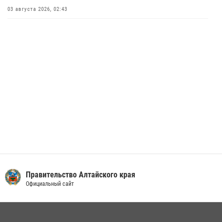
В краевом управлении вневедомственной охраны Росгвардии по
03 августа 2026, 02:43
Алтайскому краю подведены итоги «прямой линии»
01 июля 2026, 07:49
Правительство Алтайского края
Официальный сайт