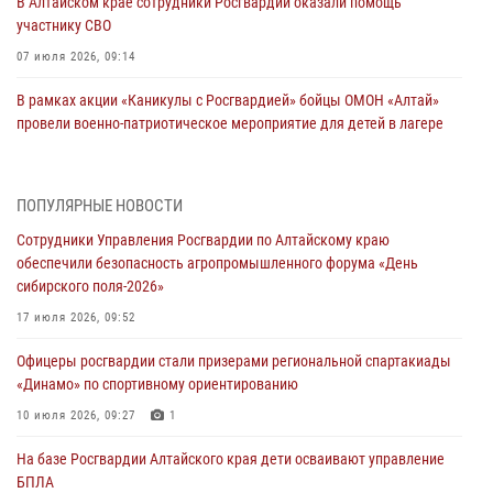
В Алтайском крае сотрудники Росгвардии оказали помощь
участнику СВО
07 июля 2026, 09:14
В рамках акции «Каникулы с Росгвардией» бойцы ОМОН «Алтай»
провели военно-патриотическое мероприятие для детей в лагере
«Звёздный»
05 июля 2026, 11:13
ПОПУЛЯРНЫЕ НОВОСТИ
Росгвардия Алтайского края приняла участие в благотворительной
Сотрудники Управления Росгвардии по Алтайскому краю
акции «Коробка храбрости»
обеспечили безопасность агропромышленного форума «День
04 июля 2026, 11:09
сибирского поля-2026»
Сотрудники Росгвардии провели встречу с юными пограничниками
17 июля 2026, 09:52
в рамках акции «Каникулы с Росгвардией»
Офицеры росгвардии стали призерами региональной спартакиады
03 июля 2026, 04:03
«Динамо» по спортивному ориентированию
Управление Росгвардии по Алтайскому краю провело для детей
10 июля 2026, 09:27
1
экскурсию на теплоходе в рамках акции «Каникулы с Росгвардией»
На базе Росгвардии Алтайского края дети осваивают управление
02 июля 2026, 00:55
БПЛА