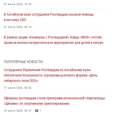
07 июля 2026, 10:23
В Алтайском крае сотрудники Росгвардии оказали помощь
участнику СВО
07 июля 2026, 09:14
В рамках акции «Каникулы с Росгвардией» бойцы ОМОН «Алтай»
провели военно-патриотическое мероприятие для детей в лагере
«Звёздный»
05 июля 2026, 11:13
ПОПУЛЯРНЫЕ НОВОСТИ
Росгвардия Алтайского края приняла участие в благотворительной
Сотрудники Управления Росгвардии по Алтайскому краю
акции «Коробка храбрости»
обеспечили безопасность агропромышленного форума «День
04 июля 2026, 11:09
сибирского поля-2026»
Сотрудники Росгвардии провели встречу с юными пограничниками
17 июля 2026, 09:52
в рамках акции «Каникулы с Росгвардией»
Офицеры росгвардии стали призерами региональной спартакиады
03 июля 2026, 04:03
«Динамо» по спортивному ориентированию
Управление Росгвардии по Алтайскому краю провело для детей
10 июля 2026, 09:27
1