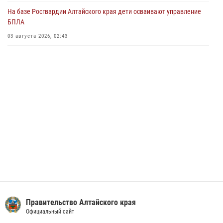
экскурсию на теплоходе в рамках акции «Каникулы с Росгвардией»
На базе Росгвардии Алтайского края дети осваивают управление
02 июля 2026, 00:55
БПЛА
В краевом управлении вневедомственной охраны Росгвардии по
03 августа 2026, 02:43
Алтайскому краю подведены итоги «прямой линии»
01 июля 2026, 07:49
Правительство Алтайского края
Официальный сайт