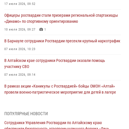
17 июля 2026, 09:52
Офицеры росгвардии стали призерами региональной спартакиады
«Динамо» по спортивному ориентированию
10 июля 2026, 09:27
1
В Барнауле сотрудники Росгвардии пресекли крупный наркотрафик
07 июля 2026, 10:23
В Алтайском крае сотрудники Росгвардии оказали помощь
участнику СВО
07 июля 2026, 09:14
В рамках акции «Каникулы с Росгвардией» бойцы ОМОН «Алтай»
провели военно-патриотическое мероприятие для детей в лагере
«Звёздный»
05 июля 2026, 11:13
ПОПУЛЯРНЫЕ НОВОСТИ
Росгвардия Алтайского края приняла участие в благотворительной
Сотрудники Управления Росгвардии по Алтайскому краю
акции «Коробка храбрости»
обеспечили безопасность агропромышленного форума «День