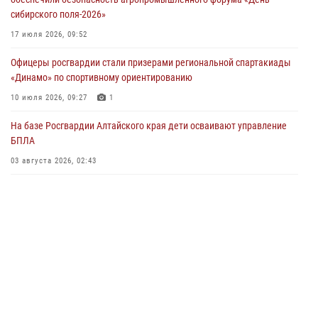
04 июля 2026, 11:09
сибирского поля-2026»
Сотрудники Росгвардии провели встречу с юными пограничниками
17 июля 2026, 09:52
в рамках акции «Каникулы с Росгвардией»
Офицеры росгвардии стали призерами региональной спартакиады
03 июля 2026, 04:03
«Динамо» по спортивному ориентированию
Управление Росгвардии по Алтайскому краю провело для детей
10 июля 2026, 09:27
1
экскурсию на теплоходе в рамках акции «Каникулы с Росгвардией»
На базе Росгвардии Алтайского края дети осваивают управление
02 июля 2026, 00:55
БПЛА
В краевом управлении вневедомственной охраны Росгвардии по
03 августа 2026, 02:43
Алтайскому краю подведены итоги «прямой линии»
01 июля 2026, 07:49