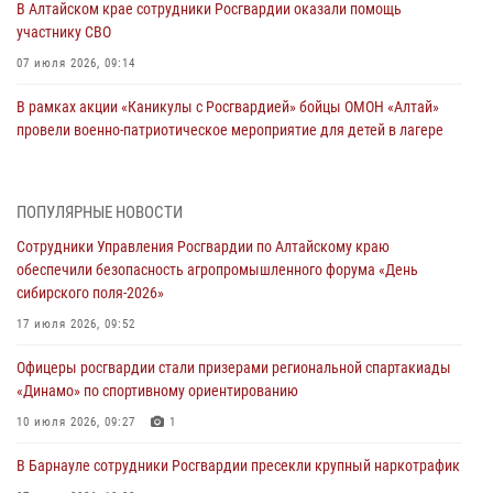
В Алтайском крае сотрудники Росгвардии оказали помощь
участнику СВО
07 июля 2026, 09:14
В рамках акции «Каникулы с Росгвардией» бойцы ОМОН «Алтай»
провели военно-патриотическое мероприятие для детей в лагере
«Звёздный»
05 июля 2026, 11:13
ПОПУЛЯРНЫЕ НОВОСТИ
Росгвардия Алтайского края приняла участие в благотворительной
Сотрудники Управления Росгвардии по Алтайскому краю
акции «Коробка храбрости»
обеспечили безопасность агропромышленного форума «День
04 июля 2026, 11:09
сибирского поля-2026»
Сотрудники Росгвардии провели встречу с юными пограничниками
17 июля 2026, 09:52
в рамках акции «Каникулы с Росгвардией»
Офицеры росгвардии стали призерами региональной спартакиады
03 июля 2026, 04:03
«Динамо» по спортивному ориентированию
Управление Росгвардии по Алтайскому краю провело для детей
10 июля 2026, 09:27
1
экскурсию на теплоходе в рамках акции «Каникулы с Росгвардией»
В Барнауле сотрудники Росгвардии пресекли крупный наркотрафик
02 июля 2026, 00:55