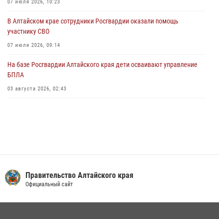
07 июля 2026, 10:23
В краевом управлении вневедомственной охраны Росгвардии по
В Алтайском крае сотрудники Росгвардии оказали помощь
Алтайскому краю подведены итоги «прямой линии»
участнику СВО
01 июля 2026, 07:49
07 июля 2026, 09:14
На базе Росгвардии Алтайского края дети осваивают управление
БПЛА
03 августа 2026, 02:43
Правительство Алтайского края
Официальный сайт