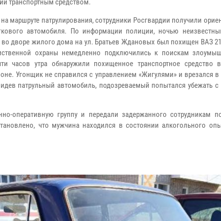
ии транспортным средством.
 на маршруте патрулирования, сотрудники Росгвардии получили орие
егкового автомобиля. По информации полиции, ночью неизвестн
 во дворе жилого дома на ул. Братьев Ждановых был похищен ВАЗ 2
мственной охраны немедленно подключились к поискам злоумы
яти часов утра обнаружили похищенное транспортное средство 
оне. Угонщик не справился с управлением «Жигулями» и врезался в
видев патрульный автомобиль, подозреваемый попытался убежать с 
нно-оперативную группу и передали задержанного сотрудникам п
тановлено, что мужчина находился в состоянии алкогольного опь