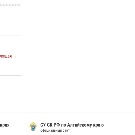
охраны Росгвардии по Алтайскому краю
подведены итоги «прямой линии»
01 июля 2026, 07:49
ующая →
 края
СУ СК РФ по Алтайскому краю
Официальный сайт