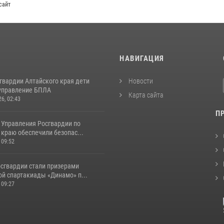
сайт
И
НАВИГАЦИЯ
гвардии Алтайского края дети
Новости
управление БПЛА
Карта сайта
26, 02:43
П
 Управления Росгвардии по
краю обеспечили безопас...
 09:52
сгвардии стали призерами
ой спартакиады «Динамо» п...
 09:27