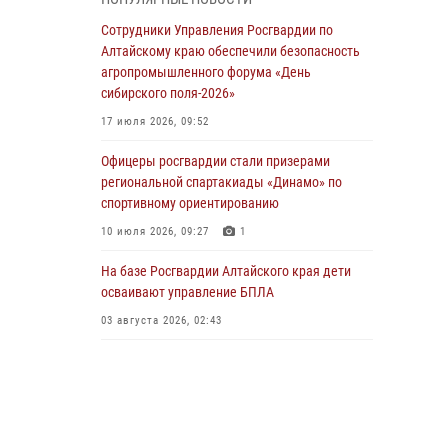
бойцы ОМОН «Алтай» провели военно-
патриотическое мероприятие для детей в
Сотрудники Управления Росгвардии по
лагере «Звёздный»
Алтайскому краю обеспечили безопасность
агропромышленного форума «День
05 июля 2026, 11:13
сибирского поля-2026»
Росгвардия Алтайского края приняла участие
17 июля 2026, 09:52
в благотворительной акции «Коробка
храбрости»
Офицеры росгвардии стали призерами
региональной спартакиады «Динамо» по
04 июля 2026, 11:09
спортивному ориентированию
Сотрудники Росгвардии провели встречу с
10 июля 2026, 09:27
1
юными пограничниками в рамках акции
«Каникулы с Росгвардией»
На базе Росгвардии Алтайского края дети
осваивают управление БПЛА
03 июля 2026, 04:03
03 августа 2026, 02:43
Управление Росгвардии по Алтайскому краю
провело для детей экскурсию на теплоходе в
рамках акции «Каникулы с Росгвардией»
02 июля 2026, 00:55
В краевом управлении вневедомственной