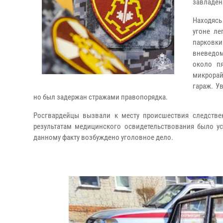
завладен
Находясь
угоне л
парковки
вневедо
около п
микрорай
гараж. У
но был задержан стражами правопорядка.
Росгвардейцы вызвали к месту происшествия следстве
результатам медицинского освидетельствования было ус
данному факту возбуждено уголовное дело.