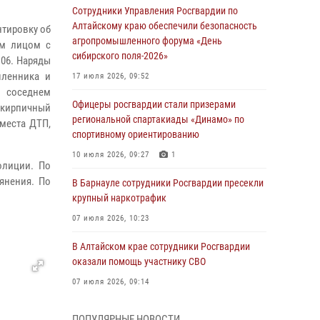
Сотрудники Управления Росгвардии по
Алтайскому краю обеспечили безопасность
нтировку об
агропромышленного форума «День
ым лицом с
сибирского поля-2026»
106. Наряды
шленника и
17 июля 2026, 09:52
в соседнем
Офицеры росгвардии стали призерами
 кирпичный
региональной спартакиады «Динамо» по
места ДТП,
спортивному ориентированию
10 июля 2026, 09:27
1
олиции. По
янения. По
В Барнауле сотрудники Росгвардии пресекли
крупный наркотрафик
07 июля 2026, 10:23
В Алтайском крае сотрудники Росгвардии
оказали помощь участнику СВО
07 июля 2026, 09:14
В рамках акции «Каникулы с Росгвардией»
ПОПУЛЯРНЫЕ НОВОСТИ