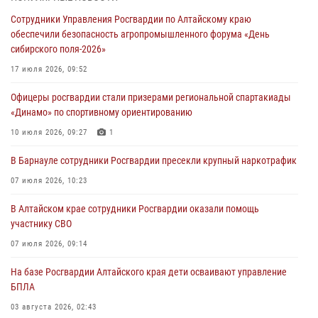
Росгвардия Алтайского края приняла участие в благотворительной
Сотрудники Управления Росгвардии по Алтайскому краю
акции «Коробка храбрости»
обеспечили безопасность агропромышленного форума «День
04 июля 2026, 11:09
сибирского поля-2026»
Сотрудники Росгвардии провели встречу с юными пограничниками
17 июля 2026, 09:52
в рамках акции «Каникулы с Росгвардией»
Офицеры росгвардии стали призерами региональной спартакиады
03 июля 2026, 04:03
«Динамо» по спортивному ориентированию
Управление Росгвардии по Алтайскому краю провело для детей
10 июля 2026, 09:27
1
экскурсию на теплоходе в рамках акции «Каникулы с Росгвардией»
В Барнауле сотрудники Росгвардии пресекли крупный наркотрафик
02 июля 2026, 00:55
07 июля 2026, 10:23
В краевом управлении вневедомственной охраны Росгвардии по
В Алтайском крае сотрудники Росгвардии оказали помощь
Алтайскому краю подведены итоги «прямой линии»
участнику СВО
01 июля 2026, 07:49
07 июля 2026, 09:14
На базе Росгвардии Алтайского края дети осваивают управление
БПЛА
03 августа 2026, 02:43