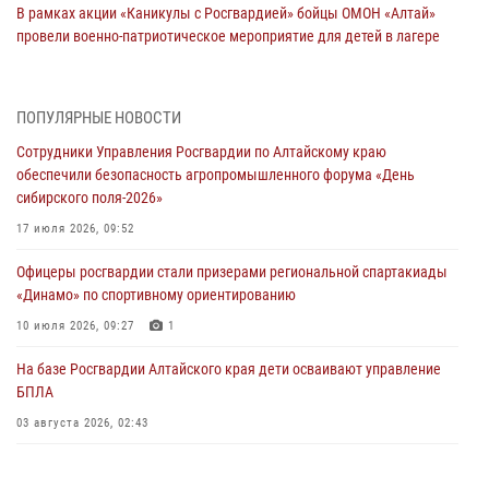
В рамках акции «Каникулы с Росгвардией» бойцы ОМОН «Алтай»
провели военно-патриотическое мероприятие для детей в лагере
«Звёздный»
05 июля 2026, 11:13
ПОПУЛЯРНЫЕ НОВОСТИ
Росгвардия Алтайского края приняла участие в благотворительной
Сотрудники Управления Росгвардии по Алтайскому краю
акции «Коробка храбрости»
обеспечили безопасность агропромышленного форума «День
04 июля 2026, 11:09
сибирского поля-2026»
Сотрудники Росгвардии провели встречу с юными пограничниками
17 июля 2026, 09:52
в рамках акции «Каникулы с Росгвардией»
Офицеры росгвардии стали призерами региональной спартакиады
03 июля 2026, 04:03
«Динамо» по спортивному ориентированию
Управление Росгвардии по Алтайскому краю провело для детей
10 июля 2026, 09:27
1
экскурсию на теплоходе в рамках акции «Каникулы с Росгвардией»
На базе Росгвардии Алтайского края дети осваивают управление
02 июля 2026, 00:55
БПЛА
В краевом управлении вневедомственной охраны Росгвардии по
03 августа 2026, 02:43
Алтайскому краю подведены итоги «прямой линии»
01 июля 2026, 07:49