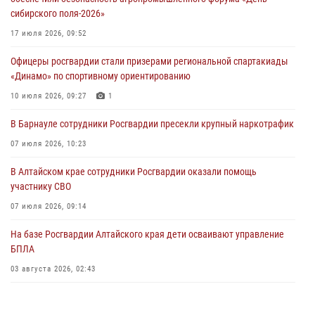
04 июля 2026, 11:09
сибирского поля-2026»
Сотрудники Росгвардии провели встречу с юными пограничниками
17 июля 2026, 09:52
в рамках акции «Каникулы с Росгвардией»
Офицеры росгвардии стали призерами региональной спартакиады
03 июля 2026, 04:03
«Динамо» по спортивному ориентированию
Управление Росгвардии по Алтайскому краю провело для детей
10 июля 2026, 09:27
1
экскурсию на теплоходе в рамках акции «Каникулы с Росгвардией»
В Барнауле сотрудники Росгвардии пресекли крупный наркотрафик
02 июля 2026, 00:55
07 июля 2026, 10:23
В краевом управлении вневедомственной охраны Росгвардии по
В Алтайском крае сотрудники Росгвардии оказали помощь
Алтайскому краю подведены итоги «прямой линии»
участнику СВО
01 июля 2026, 07:49
07 июля 2026, 09:14
На базе Росгвардии Алтайского края дети осваивают управление
БПЛА
03 августа 2026, 02:43