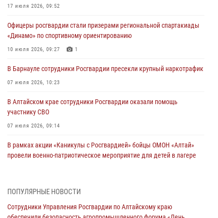
17 июля 2026, 09:52
Офицеры росгвардии стали призерами региональной спартакиады
«Динамо» по спортивному ориентированию
10 июля 2026, 09:27
1
В Барнауле сотрудники Росгвардии пресекли крупный наркотрафик
07 июля 2026, 10:23
В Алтайском крае сотрудники Росгвардии оказали помощь
участнику СВО
07 июля 2026, 09:14
В рамках акции «Каникулы с Росгвардией» бойцы ОМОН «Алтай»
провели военно-патриотическое мероприятие для детей в лагере
«Звёздный»
05 июля 2026, 11:13
ПОПУЛЯРНЫЕ НОВОСТИ
Росгвардия Алтайского края приняла участие в благотворительной
Сотрудники Управления Росгвардии по Алтайскому краю
акции «Коробка храбрости»
обеспечили безопасность агропромышленного форума «День