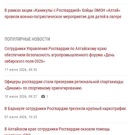
В рамках акции «Каникулы с Росгвардией» бойцы ОМОН «Алтай»
провели военно-патриотическое мероприятие для детей в лагере
«Звёздный»
05 июля 2026, 11:13
ПОПУЛЯРНЫЕ НОВОСТИ
Росгвардия Алтайского края приняла участие в благотворительной
Сотрудники Управления Росгвардии по Алтайскому краю
акции «Коробка храбрости»
обеспечили безопасность агропромышленного форума «День
04 июля 2026, 11:09
сибирского поля-2026»
Сотрудники Росгвардии провели встречу с юными пограничниками
17 июля 2026, 09:52
в рамках акции «Каникулы с Росгвардией»
Офицеры росгвардии стали призерами региональной спартакиады
03 июля 2026, 04:03
«Динамо» по спортивному ориентированию
Управление Росгвардии по Алтайскому краю провело для детей
10 июля 2026, 09:27
1
экскурсию на теплоходе в рамках акции «Каникулы с Росгвардией»
В Барнауле сотрудники Росгвардии пресекли крупный наркотрафик
02 июля 2026, 00:55
07 июля 2026, 10:23
В краевом управлении вневедомственной охраны Росгвардии по
В Алтайском крае сотрудники Росгвардии оказали помощь
Алтайскому краю подведены итоги «прямой линии»