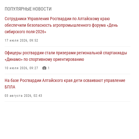
05 июля 2026, 11:13
ПОПУЛЯРНЫЕ НОВОСТИ
Росгвардия Алтайского края приняла участие в благотворительной
Сотрудники Управления Росгвардии по Алтайскому краю
акции «Коробка храбрости»
обеспечили безопасность агропромышленного форума «День
04 июля 2026, 11:09
сибирского поля-2026»
Сотрудники Росгвардии провели встречу с юными пограничниками
17 июля 2026, 09:52
в рамках акции «Каникулы с Росгвардией»
Офицеры росгвардии стали призерами региональной спартакиады
03 июля 2026, 04:03
«Динамо» по спортивному ориентированию
Управление Росгвардии по Алтайскому краю провело для детей
10 июля 2026, 09:27
1
экскурсию на теплоходе в рамках акции «Каникулы с Росгвардией»
На базе Росгвардии Алтайского края дети осваивают управление
02 июля 2026, 00:55
БПЛА
В краевом управлении вневедомственной охраны Росгвардии по
03 августа 2026, 02:43
Алтайскому краю подведены итоги «прямой линии»
01 июля 2026, 07:49