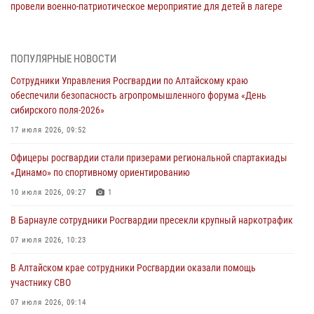
провели военно-патриотическое мероприятие для детей в лагере
«Звёздный»
05 июля 2026, 11:13
ПОПУЛЯРНЫЕ НОВОСТИ
Росгвардия Алтайского края приняла участие в благотворительной
Сотрудники Управления Росгвардии по Алтайскому краю
акции «Коробка храбрости»
обеспечили безопасность агропромышленного форума «День
04 июля 2026, 11:09
сибирского поля-2026»
Сотрудники Росгвардии провели встречу с юными пограничниками
17 июля 2026, 09:52
в рамках акции «Каникулы с Росгвардией»
Офицеры росгвардии стали призерами региональной спартакиады
03 июля 2026, 04:03
«Динамо» по спортивному ориентированию
Управление Росгвардии по Алтайскому краю провело для детей
10 июля 2026, 09:27
1
экскурсию на теплоходе в рамках акции «Каникулы с Росгвардией»
В Барнауле сотрудники Росгвардии пресекли крупный наркотрафик
02 июля 2026, 00:55
07 июля 2026, 10:23
В краевом управлении вневедомственной охраны Росгвардии по
В Алтайском крае сотрудники Росгвардии оказали помощь
Алтайскому краю подведены итоги «прямой линии»
участнику СВО
01 июля 2026, 07:49
07 июля 2026, 09:14