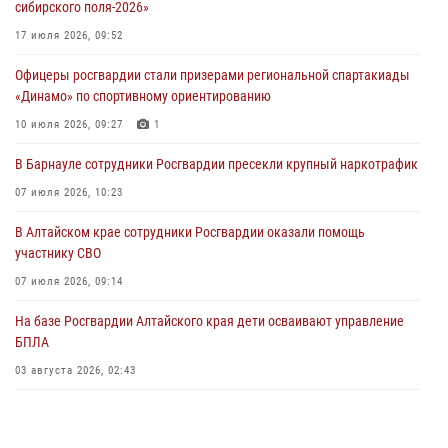
сибирского поля-2026»
Сотрудники Росгвардии провели встречу с юными пограничниками
17 июля 2026, 09:52
в рамках акции «Каникулы с Росгвардией»
Офицеры росгвардии стали призерами региональной спартакиады
03 июля 2026, 04:03
«Динамо» по спортивному ориентированию
Управление Росгвардии по Алтайскому краю провело для детей
10 июля 2026, 09:27
1
экскурсию на теплоходе в рамках акции «Каникулы с Росгвардией»
В Барнауле сотрудники Росгвардии пресекли крупный наркотрафик
02 июля 2026, 00:55
07 июля 2026, 10:23
В краевом управлении вневедомственной охраны Росгвардии по
В Алтайском крае сотрудники Росгвардии оказали помощь
Алтайскому краю подведены итоги «прямой линии»
участнику СВО
01 июля 2026, 07:49
07 июля 2026, 09:14
На базе Росгвардии Алтайского края дети осваивают управление
БПЛА
03 августа 2026, 02:43