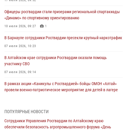
17 июля 2026, 09:52
Офицеры росгвардии стали призерами региональной спартакиады
«Динамо» по спортивному ориентированию
10 июля 2026, 09:27
1
В Барнауле сотрудники Росгвардии пресекли крупный наркотрафик
07 июля 2026, 10:23
В Алтайском крае сотрудники Росгвардии оказали помощь
участнику СВО
07 июля 2026, 09:14
В рамках акции «Каникулы с Росгвардией» бойцы ОМОН «Алтай»
провели военно-патриотическое мероприятие для детей в лагере
«Звёздный»
05 июля 2026, 11:13
ПОПУЛЯРНЫЕ НОВОСТИ
Росгвардия Алтайского края приняла участие в благотворительной
Сотрудники Управления Росгвардии по Алтайскому краю
акции «Коробка храбрости»
обеспечили безопасность агропромышленного форума «День
04 июля 2026, 11:09