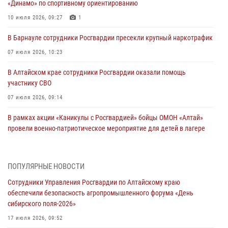
«Динамо» по спортивному ориентированию
10 июля 2026, 09:27
1
В Барнауле сотрудники Росгвардии пресекли крупный наркотрафик
07 июля 2026, 10:23
В Алтайском крае сотрудники Росгвардии оказали помощь
участнику СВО
07 июля 2026, 09:14
В рамках акции «Каникулы с Росгвардией» бойцы ОМОН «Алтай»
провели военно-патриотическое мероприятие для детей в лагере
«Звёздный»
05 июля 2026, 11:13
ПОПУЛЯРНЫЕ НОВОСТИ
Росгвардия Алтайского края приняла участие в благотворительной
Сотрудники Управления Росгвардии по Алтайскому краю
акции «Коробка храбрости»
обеспечили безопасность агропромышленного форума «День
04 июля 2026, 11:09
сибирского поля-2026»
Сотрудники Росгвардии провели встречу с юными пограничниками
17 июля 2026, 09:52