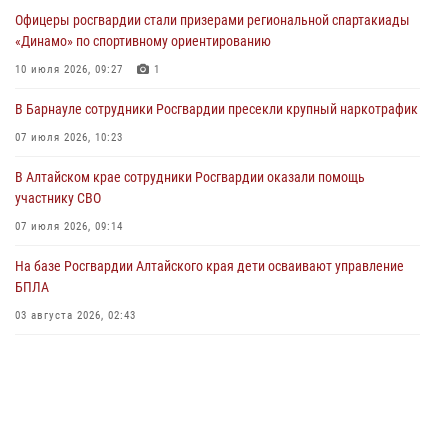
в рамках акции «Каникулы с Росгвардией»
Офицеры росгвардии стали призерами региональной спартакиады
03 июля 2026, 04:03
«Динамо» по спортивному ориентированию
Управление Росгвардии по Алтайскому краю провело для детей
10 июля 2026, 09:27
1
экскурсию на теплоходе в рамках акции «Каникулы с Росгвардией»
В Барнауле сотрудники Росгвардии пресекли крупный наркотрафик
02 июля 2026, 00:55
07 июля 2026, 10:23
В краевом управлении вневедомственной охраны Росгвардии по
В Алтайском крае сотрудники Росгвардии оказали помощь
Алтайскому краю подведены итоги «прямой линии»
участнику СВО
01 июля 2026, 07:49
07 июля 2026, 09:14
На базе Росгвардии Алтайского края дети осваивают управление
БПЛА
03 августа 2026, 02:43