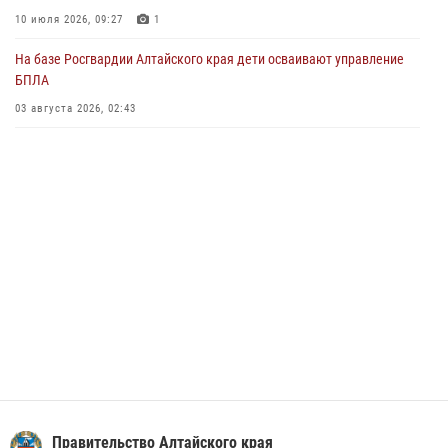
Управление Росгвардии по Алтайскому краю провело для детей
10 июля 2026, 09:27
1
экскурсию на теплоходе в рамках акции «Каникулы с Росгвардией»
На базе Росгвардии Алтайского края дети осваивают управление
02 июля 2026, 00:55
БПЛА
В краевом управлении вневедомственной охраны Росгвардии по
03 августа 2026, 02:43
Алтайскому краю подведены итоги «прямой линии»
01 июля 2026, 07:49
Правительство Алтайского края