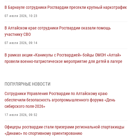
В Барнауле сотрудники Росгвардии пресекли крупный наркотрафик
07 июля 2026, 10:23
В Алтайском крае сотрудники Росгвардии оказали помощь
участнику СВО
07 июля 2026, 09:14
В рамках акции «Каникулы с Росгвардией» бойцы ОМОН «Алтай»
провели военно-патриотическое мероприятие для детей в лагере
«Звёздный»
05 июля 2026, 11:13
ПОПУЛЯРНЫЕ НОВОСТИ
Росгвардия Алтайского края приняла участие в благотворительной
Сотрудники Управления Росгвардии по Алтайскому краю
акции «Коробка храбрости»
обеспечили безопасность агропромышленного форума «День
04 июля 2026, 11:09
сибирского поля-2026»
Сотрудники Росгвардии провели встречу с юными пограничниками
17 июля 2026, 09:52
в рамках акции «Каникулы с Росгвардией»
Офицеры росгвардии стали призерами региональной спартакиады
03 июля 2026, 04:03
«Динамо» по спортивному ориентированию