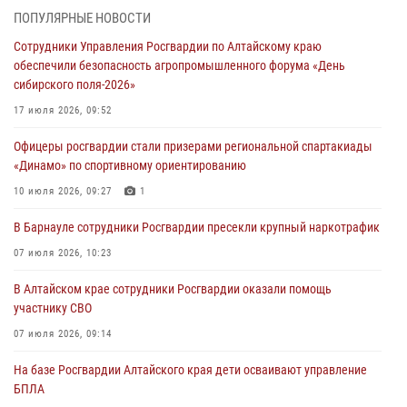
ПОПУЛЯРНЫЕ НОВОСТИ
Росгвардия Алтайского края приняла участие в благотворительной
Сотрудники Управления Росгвардии по Алтайскому краю
акции «Коробка храбрости»
обеспечили безопасность агропромышленного форума «День
04 июля 2026, 11:09
сибирского поля-2026»
Сотрудники Росгвардии провели встречу с юными пограничниками
17 июля 2026, 09:52
в рамках акции «Каникулы с Росгвардией»
Офицеры росгвардии стали призерами региональной спартакиады
03 июля 2026, 04:03
«Динамо» по спортивному ориентированию
Управление Росгвардии по Алтайскому краю провело для детей
10 июля 2026, 09:27
1
экскурсию на теплоходе в рамках акции «Каникулы с Росгвардией»
В Барнауле сотрудники Росгвардии пресекли крупный наркотрафик
02 июля 2026, 00:55
07 июля 2026, 10:23
В краевом управлении вневедомственной охраны Росгвардии по
В Алтайском крае сотрудники Росгвардии оказали помощь
Алтайскому краю подведены итоги «прямой линии»
участнику СВО
01 июля 2026, 07:49
07 июля 2026, 09:14
На базе Росгвардии Алтайского края дети осваивают управление
БПЛА