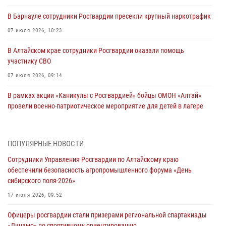
В Барнауле сотрудники Росгвардии пресекли крупный наркотрафик
07 июля 2026, 10:23
В Алтайском крае сотрудники Росгвардии оказали помощь
участнику СВО
07 июля 2026, 09:14
В рамках акции «Каникулы с Росгвардией» бойцы ОМОН «Алтай»
провели военно-патриотическое мероприятие для детей в лагере
«Звёздный»
05 июля 2026, 11:13
ПОПУЛЯРНЫЕ НОВОСТИ
Росгвардия Алтайского края приняла участие в благотворительной
Сотрудники Управления Росгвардии по Алтайскому краю
акции «Коробка храбрости»
обеспечили безопасность агропромышленного форума «День
04 июля 2026, 11:09
сибирского поля-2026»
Сотрудники Росгвардии провели встречу с юными пограничниками
17 июля 2026, 09:52
в рамках акции «Каникулы с Росгвардией»
Офицеры росгвардии стали призерами региональной спартакиады
03 июля 2026, 04:03
«Динамо» по спортивному ориентированию