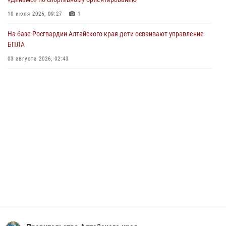
Управление Росгвардии по Алтайскому краю провело для детей
10 июля 2026, 09:27
1
экскурсию на теплоходе в рамках акции «Каникулы с Росгвардией»
На базе Росгвардии Алтайского края дети осваивают управление
02 июля 2026, 00:55
БПЛА
В краевом управлении вневедомственной охраны Росгвардии по
03 августа 2026, 02:43
Алтайскому краю подведены итоги «прямой линии»
01 июля 2026, 07:49