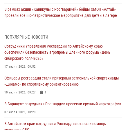
В рамках акции «Каникулы с Росгвардией» бойцы ОМОН «Алтай»
провели военно-патриотическое мероприятие для детей в лагере
«Звёздный»
05 июля 2026, 11:13
ПОПУЛЯРНЫЕ НОВОСТИ
Росгвардия Алтайского края приняла участие в благотворительной
Сотрудники Управления Росгвардии по Алтайскому краю
акции «Коробка храбрости»
обеспечили безопасность агропромышленного форума «День
04 июля 2026, 11:09
сибирского поля-2026»
Сотрудники Росгвардии провели встречу с юными пограничниками
17 июля 2026, 09:52
в рамках акции «Каникулы с Росгвардией»
Офицеры росгвардии стали призерами региональной спартакиады
03 июля 2026, 04:03
«Динамо» по спортивному ориентированию
Управление Росгвардии по Алтайскому краю провело для детей
10 июля 2026, 09:27
1
экскурсию на теплоходе в рамках акции «Каникулы с Росгвардией»
В Барнауле сотрудники Росгвардии пресекли крупный наркотрафик
02 июля 2026, 00:55
07 июля 2026, 10:23
В краевом управлении вневедомственной охраны Росгвардии по
В Алтайском крае сотрудники Росгвардии оказали помощь
Алтайскому краю подведены итоги «прямой линии»
участнику СВО