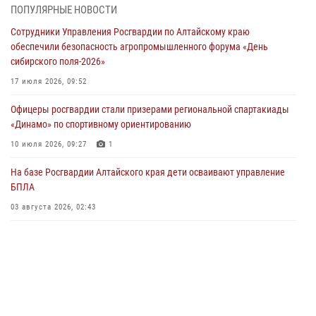
ПОПУЛЯРНЫЕ НОВОСТИ
Росгвардия Алтайского края приняла участие в благотворительной
Сотрудники Управления Росгвардии по Алтайскому краю
акции «Коробка храбрости»
обеспечили безопасность агропромышленного форума «День
04 июля 2026, 11:09
сибирского поля-2026»
Сотрудники Росгвардии провели встречу с юными пограничниками
17 июля 2026, 09:52
в рамках акции «Каникулы с Росгвардией»
Офицеры росгвардии стали призерами региональной спартакиады
03 июля 2026, 04:03
«Динамо» по спортивному ориентированию
Управление Росгвардии по Алтайскому краю провело для детей
10 июля 2026, 09:27
1
экскурсию на теплоходе в рамках акции «Каникулы с Росгвардией»
На базе Росгвардии Алтайского края дети осваивают управление
02 июля 2026, 00:55
БПЛА
В краевом управлении вневедомственной охраны Росгвардии по
03 августа 2026, 02:43
Алтайскому краю подведены итоги «прямой линии»
01 июля 2026, 07:49