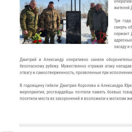
оператив
жителей 
Три года
смерть о
сержант 
адресны
засаду и
Дмитрий и Александр оперативно заняли оборонитель
безопасному рубежу. Мужественно отражая атаку нападав
отвагу и самоотверженность, проявленные при исполнени
В годовщину гибели Дмитрия Королева и Александра Юрк
мероприятия, росгвардейцы почтили память боевых това
посетили места их захоронений и возложили к могилам ж