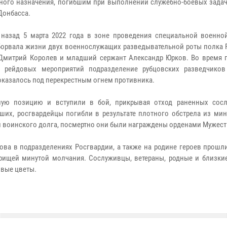
ного назначения, погибшим при выполнении служебно-боевых задач
Донбасса.
 назад 5 марта 2022 года в зоне проведения специальной военно
борвала жизни двух военнослужащих разведывательной роты полка 
Дмитрий Королев и младший сержант Александр Юрков. Во время 
х рейдовых мероприятий подразделение рубцовских разведчико
 оказалось под перекрестным огнем противника.
ную позицию и вступили в бой, прикрывая отход раненных сос
ших, росгвардейцы погибли в результате плотного обстрела из мин
и воинского долга, посмертно они были награждены орденами Мужест
ова в подразделениях Росгвардии, а также на родине героев прошл
рищей минутой молчания. Сослуживцы, ветераны, родные и близки
ивые цветы.