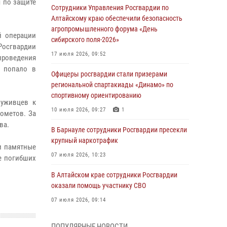
 по защите
Сотрудники Управления Росгвардии по
Алтайскому краю обеспечили безопасность
агропромышленного форума «День
й операции
сибирского поля-2026»
Росгвардии
17 июля 2026, 09:52
проведения
в попало в
Офицеры росгвардии стали призерами
региональной спартакиады «Динамо» по
спортивному ориентированию
луживцев к
10 июля 2026, 09:27
1
ометов. За
ва.
В Барнауле сотрудники Росгвардии пресекли
крупный наркотрафик
и памятные
07 июля 2026, 10:23
е погибших
В Алтайском крае сотрудники Росгвардии
оказали помощь участнику СВО
07 июля 2026, 09:14
В рамках акции «Каникулы с Росгвардией»
ПОПУЛЯРНЫЕ НОВОСТИ