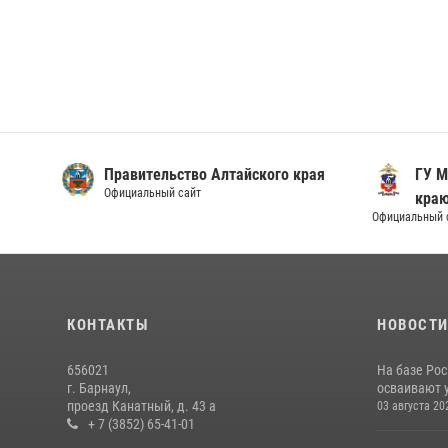
Правительство Алтайского края
ГУ М
Официальный сайт
кра
Официальный 
КОНТАКТЫ
НОВОСТ
656021
На базе Рос
г. Барнаул,
осваивают 
проезд Канатный, д. 43 а
03 августа 20
+ 7 (3852) 65-41-01