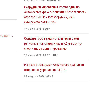
бойцы ОМОН «Алтай» провели военно-
патриотическое мероприятие для детей в
Сотрудники Управления Росгвардии по
лагере «Звёздный»
Алтайскому краю обеспечили безопасность
агропромышленного форума «День
05 июля 2026, 11:13
сибирского поля-2026»
Росгвардия Алтайского края приняла участие
17 июля 2026, 09:52
в благотворительной акции «Коробка
ующая →
храбрости»
Офицеры росгвардии стали призерами
региональной спартакиады «Динамо» по
04 июля 2026, 11:09
спортивному ориентированию
Сотрудники Росгвардии провели встречу с
10 июля 2026, 09:27
1
юными пограничниками в рамках акции
«Каникулы с Росгвардией»
На базе Росгвардии Алтайского края дети
осваивают управление БПЛА
03 июля 2026, 04:03
03 августа 2026, 02:43
Управление Росгвардии по Алтайскому краю
провело для детей экскурсию на теплоходе в
рамках акции «Каникулы с Росгвардией»
02 июля 2026, 00:55
В краевом управлении вневедомственной