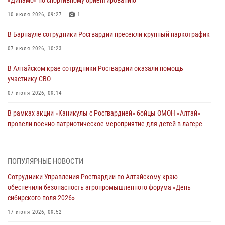
10 июля 2026, 09:27
1
В Барнауле сотрудники Росгвардии пресекли крупный наркотрафик
07 июля 2026, 10:23
В Алтайском крае сотрудники Росгвардии оказали помощь
участнику СВО
07 июля 2026, 09:14
В рамках акции «Каникулы с Росгвардией» бойцы ОМОН «Алтай»
провели военно-патриотическое мероприятие для детей в лагере
«Звёздный»
05 июля 2026, 11:13
ПОПУЛЯРНЫЕ НОВОСТИ
Росгвардия Алтайского края приняла участие в благотворительной
Сотрудники Управления Росгвардии по Алтайскому краю
акции «Коробка храбрости»
обеспечили безопасность агропромышленного форума «День
04 июля 2026, 11:09
сибирского поля-2026»
Сотрудники Росгвардии провели встречу с юными пограничниками
17 июля 2026, 09:52
в рамках акции «Каникулы с Росгвардией»