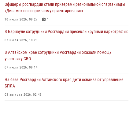
Офицеры росгвардии стали призерами региональной спартакиады
03 июля 2026, 04:03
«Динамо» по спортивному ориентированию
Управление Росгвардии по Алтайскому краю провело для детей
10 июля 2026, 09:27
1
экскурсию на теплоходе в рамках акции «Каникулы с Росгвардией»
В Барнауле сотрудники Росгвардии пресекли крупный наркотрафик
02 июля 2026, 00:55
07 июля 2026, 10:23
В краевом управлении вневедомственной охраны Росгвардии по
В Алтайском крае сотрудники Росгвардии оказали помощь
Алтайскому краю подведены итоги «прямой линии»
участнику СВО
01 июля 2026, 07:49
07 июля 2026, 09:14
На базе Росгвардии Алтайского края дети осваивают управление
БПЛА
03 августа 2026, 02:43