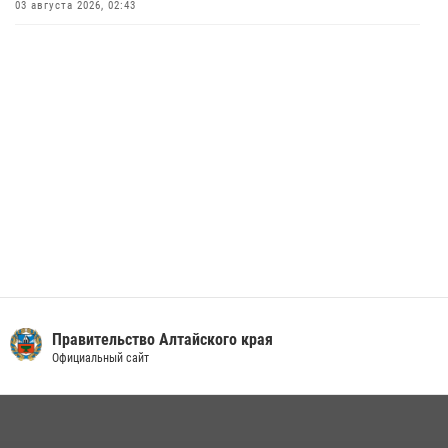
В краевом управлении вневедомственной охраны Росгвардии по
03 августа 2026, 02:43
Алтайскому краю подведены итоги «прямой линии»
01 июля 2026, 07:49
Правительство Алтайского края
Официальный сайт