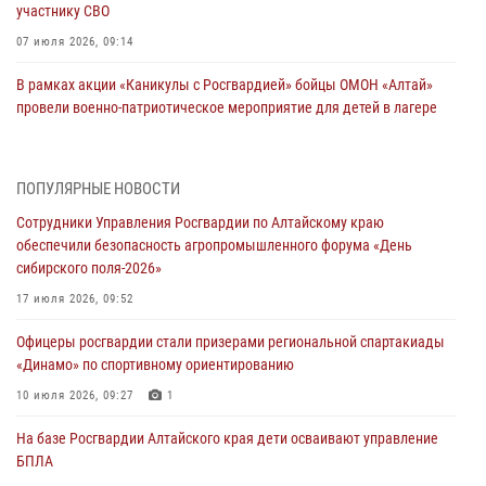
участнику СВО
07 июля 2026, 09:14
В рамках акции «Каникулы с Росгвардией» бойцы ОМОН «Алтай»
провели военно-патриотическое мероприятие для детей в лагере
«Звёздный»
05 июля 2026, 11:13
ПОПУЛЯРНЫЕ НОВОСТИ
Росгвардия Алтайского края приняла участие в благотворительной
Сотрудники Управления Росгвардии по Алтайскому краю
акции «Коробка храбрости»
обеспечили безопасность агропромышленного форума «День
04 июля 2026, 11:09
сибирского поля-2026»
Сотрудники Росгвардии провели встречу с юными пограничниками
17 июля 2026, 09:52
в рамках акции «Каникулы с Росгвардией»
Офицеры росгвардии стали призерами региональной спартакиады
03 июля 2026, 04:03
«Динамо» по спортивному ориентированию
Управление Росгвардии по Алтайскому краю провело для детей
10 июля 2026, 09:27
1
экскурсию на теплоходе в рамках акции «Каникулы с Росгвардией»
На базе Росгвардии Алтайского края дети осваивают управление
02 июля 2026, 00:55
БПЛА