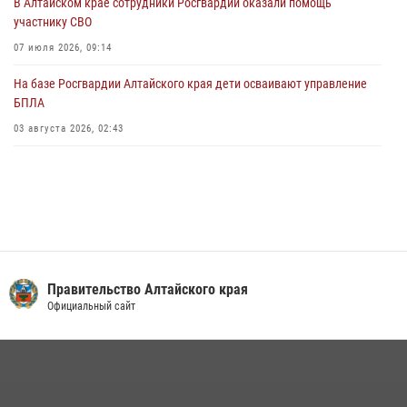
В Алтайском крае сотрудники Росгвардии оказали помощь
Алтайскому краю подведены итоги «прямой линии»
участнику СВО
01 июля 2026, 07:49
07 июля 2026, 09:14
На базе Росгвардии Алтайского края дети осваивают управление
БПЛА
03 августа 2026, 02:43
Правительство Алтайского края
Официальный сайт