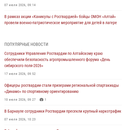
07 июля 2026, 09:14
В рамках акции «Каникулы с Росгвардией» бойцы ОМОН «Алтай»
провели военно-патриотическое мероприятие для детей в лагере
«Звёздный»
05 июля 2026, 11:13
ПОПУЛЯРНЫЕ НОВОСТИ
Росгвардия Алтайского края приняла участие в благотворительной
Сотрудники Управления Росгвардии по Алтайскому краю
акции «Коробка храбрости»
обеспечили безопасность агропромышленного форума «День
04 июля 2026, 11:09
сибирского поля-2026»
Сотрудники Росгвардии провели встречу с юными пограничниками
17 июля 2026, 09:52
в рамках акции «Каникулы с Росгвардией»
Офицеры росгвардии стали призерами региональной спартакиады
03 июля 2026, 04:03
«Динамо» по спортивному ориентированию
Управление Росгвардии по Алтайскому краю провело для детей
10 июля 2026, 09:27
1
экскурсию на теплоходе в рамках акции «Каникулы с Росгвардией»
В Барнауле сотрудники Росгвардии пресекли крупный наркотрафик
02 июля 2026, 00:55
07 июля 2026, 10:23
В краевом управлении вневедомственной охраны Росгвардии по