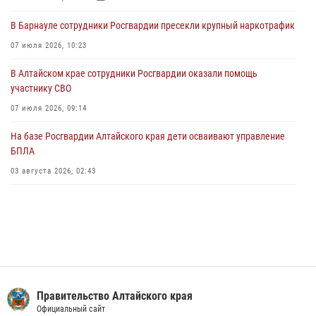
экскурсию на теплоходе в рамках акции «Каникулы с Росгвардией»
В Барнауле сотрудники Росгвардии пресекли крупный наркотрафик
02 июля 2026, 00:55
07 июля 2026, 10:23
В краевом управлении вневедомственной охраны Росгвардии по
В Алтайском крае сотрудники Росгвардии оказали помощь
Алтайскому краю подведены итоги «прямой линии»
участнику СВО
01 июля 2026, 07:49
07 июля 2026, 09:14
На базе Росгвардии Алтайского края дети осваивают управление
БПЛА
03 августа 2026, 02:43
Правительство Алтайского края
Официальный сайт