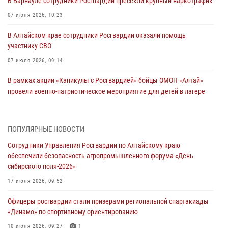
В Барнауле сотрудники Росгвардии пресекли крупный наркотрафик
07 июля 2026, 10:23
В Алтайском крае сотрудники Росгвардии оказали помощь
участнику СВО
07 июля 2026, 09:14
В рамках акции «Каникулы с Росгвардией» бойцы ОМОН «Алтай»
провели военно-патриотическое мероприятие для детей в лагере
«Звёздный»
05 июля 2026, 11:13
ПОПУЛЯРНЫЕ НОВОСТИ
Росгвардия Алтайского края приняла участие в благотворительной
Сотрудники Управления Росгвардии по Алтайскому краю
акции «Коробка храбрости»
обеспечили безопасность агропромышленного форума «День
04 июля 2026, 11:09
сибирского поля-2026»
Сотрудники Росгвардии провели встречу с юными пограничниками
17 июля 2026, 09:52
в рамках акции «Каникулы с Росгвардией»
Офицеры росгвардии стали призерами региональной спартакиады
03 июля 2026, 04:03
«Динамо» по спортивному ориентированию
Управление Росгвардии по Алтайскому краю провело для детей
10 июля 2026, 09:27
1