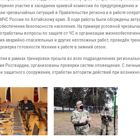
принял участие в заседании краевой комиссии по предупреждению и
ии чрезвычайных ситуаций в Правительстве региона и в работе опера
 МЧС России по Алтайскому краю. В ходе работы были обсуждены акт
обеспечения безопасности населения. На примере условной чрезвыч
 отработаны вопросы по защите от ЧС и организации жизнеобеспечени
ия аварийно-спасательных и других неотложных работ, проведён тре
роверка готовности техники к работе в зимний сезон.
тия в рамках тренировки прошли во всех подразделениях региональн
ия Росгвардии, организованы проверки систем оповещения. С личны
ии защитного сооружения, отработан алгоритм действий при возникн