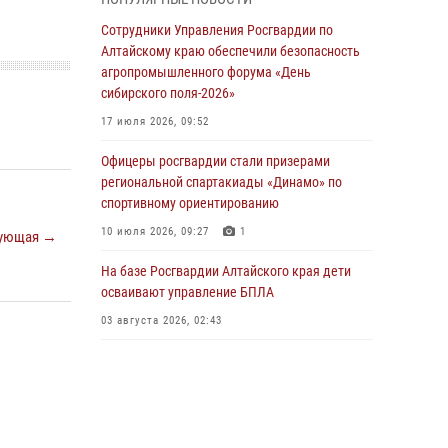
бойцы ОМОН «Алтай» провели военно-
патриотическое мероприятие для детей в
Сотрудники Управления Росгвардии по
лагере «Звёздный»
Алтайскому краю обеспечили безопасность
агропромышленного форума «День
05 июля 2026, 11:13
сибирского поля-2026»
Росгвардия Алтайского края приняла участие
17 июля 2026, 09:52
в благотворительной акции «Коробка
храбрости»
Офицеры росгвардии стали призерами
региональной спартакиады «Динамо» по
04 июля 2026, 11:09
спортивному ориентированию
Сотрудники Росгвардии провели встречу с
10 июля 2026, 09:27
1
ующая →
юными пограничниками в рамках акции
«Каникулы с Росгвардией»
На базе Росгвардии Алтайского края дети
осваивают управление БПЛА
03 июля 2026, 04:03
03 августа 2026, 02:43
Управление Росгвардии по Алтайскому краю
провело для детей экскурсию на теплоходе в
рамках акции «Каникулы с Росгвардией»
02 июля 2026, 00:55
В краевом управлении вневедомственной