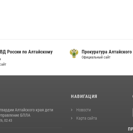
ВД России по Алтайскому
Прокуратура Алтайского
Официальный сайт
ю
сайт
И
НАВИГАЦИЯ
гвардии Алтайского края дети
Новости
управление БПЛА
Карта сайта
26, 02:43
П