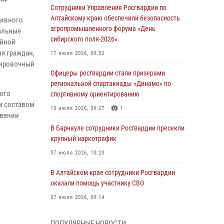
Сотрудники Управления Росгвардии по
Алтайскому краю обеспечили безопасность
тивного
агропромышленного форума «День
уальные
сибирского поля-2026»
айной
я граждан,
17 июля 2026, 09:52
нировочный
Офицеры росгвардии стали призерами
региональной спартакиады «Динамо» по
ого
спортивному ориентированию
м составом
10 июля 2026, 09:27
1
овении
В Барнауле сотрудники Росгвардии пресекли
крупный наркотрафик
07 июля 2026, 10:23
В Алтайском крае сотрудники Росгвардии
оказали помощь участнику СВО
07 июля 2026, 09:14
В рамках акции «Каникулы с Росгвардией»
ПОПУЛЯРНЫЕ НОВОСТИ