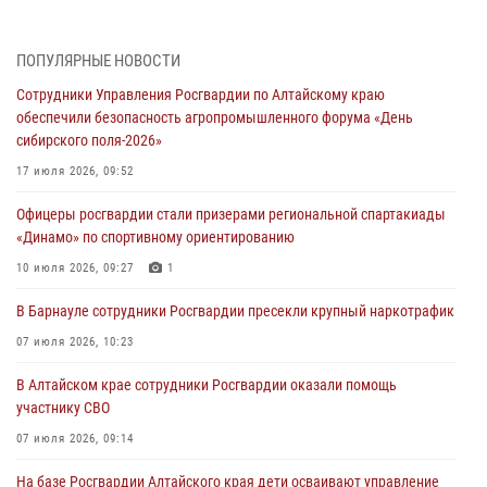
«Звёздный»
05 июля 2026, 11:13
ПОПУЛЯРНЫЕ НОВОСТИ
Росгвардия Алтайского края приняла участие в благотворительной
Сотрудники Управления Росгвардии по Алтайскому краю
акции «Коробка храбрости»
обеспечили безопасность агропромышленного форума «День
04 июля 2026, 11:09
сибирского поля-2026»
Сотрудники Росгвардии провели встречу с юными пограничниками
17 июля 2026, 09:52
в рамках акции «Каникулы с Росгвардией»
Офицеры росгвардии стали призерами региональной спартакиады
03 июля 2026, 04:03
«Динамо» по спортивному ориентированию
Управление Росгвардии по Алтайскому краю провело для детей
10 июля 2026, 09:27
1
экскурсию на теплоходе в рамках акции «Каникулы с Росгвардией»
В Барнауле сотрудники Росгвардии пресекли крупный наркотрафик
02 июля 2026, 00:55
07 июля 2026, 10:23
В краевом управлении вневедомственной охраны Росгвардии по
В Алтайском крае сотрудники Росгвардии оказали помощь
Алтайскому краю подведены итоги «прямой линии»
участнику СВО
01 июля 2026, 07:49
07 июля 2026, 09:14
На базе Росгвардии Алтайского края дети осваивают управление