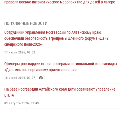
провели военно-патриотическое мероприятие для детей в лагере
«Звёздный»
05 июля 2026, 11:13
ПОПУЛЯРНЫЕ НОВОСТИ
Росгвардия Алтайского края приняла участие в благотворительной
Сотрудники Управления Росгвардии по Алтайскому краю
акции «Коробка храбрости»
обеспечили безопасность агропромышленного форума «День
04 июля 2026, 11:09
сибирского поля-2026»
Сотрудники Росгвардии провели встречу с юными пограничниками
17 июля 2026, 09:52
в рамках акции «Каникулы с Росгвардией»
Офицеры росгвардии стали призерами региональной спартакиады
03 июля 2026, 04:03
«Динамо» по спортивному ориентированию
Управление Росгвардии по Алтайскому краю провело для детей
10 июля 2026, 09:27
1
экскурсию на теплоходе в рамках акции «Каникулы с Росгвардией»
На базе Росгвардии Алтайского края дети осваивают управление
02 июля 2026, 00:55
БПЛА
В краевом управлении вневедомственной охраны Росгвардии по
03 августа 2026, 02:43
Алтайскому краю подведены итоги «прямой линии»
01 июля 2026, 07:49