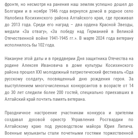
фронте, но несмотря на ранения наш земляк успешно дошел до
Болгарии и в ноябре 1946 года вернулся домой в родное село
Налобиха Косихинского района Алтайского края, где проживал
до 2013 года. Среди его наград – два ордена Красной Звезды,
медали «За отвагу», «За победу над Германией в Великой
Отечественной войне 1941-1945 гг.». В марте 2024 года ветерану
исполнилось бы 102 года.
Накануне этой даты и в преддверии Дня защитника Отечества на
родине Алексея Ивановича в доме культуры Косихинского
района прошел XXI молодежный патриотический фестиваль «Ода
русскому солдату», посвященный дню рождения героя. За
выступлением многочисленных конкурсантов в возрасте от 14
до 30 лет следили более 200 гостей, специально приехавших в
Алтайский край почтить память ветерана.
Праздничное настроение участникам конкурса и зрителям
создавал духовой оркестр Управления Росгвардии по
Алтайскому краю под руководством майора Юрия Липича.
Военные музыканты стали почетными гостями торжественной