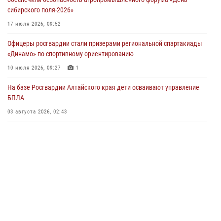
04 июля 2026, 11:09
сибирского поля-2026»
Сотрудники Росгвардии провели встречу с юными пограничниками
17 июля 2026, 09:52
в рамках акции «Каникулы с Росгвардией»
Офицеры росгвардии стали призерами региональной спартакиады
03 июля 2026, 04:03
«Динамо» по спортивному ориентированию
Управление Росгвардии по Алтайскому краю провело для детей
10 июля 2026, 09:27
1
экскурсию на теплоходе в рамках акции «Каникулы с Росгвардией»
На базе Росгвардии Алтайского края дети осваивают управление
02 июля 2026, 00:55
БПЛА
В краевом управлении вневедомственной охраны Росгвардии по
03 августа 2026, 02:43
Алтайскому краю подведены итоги «прямой линии»
01 июля 2026, 07:49