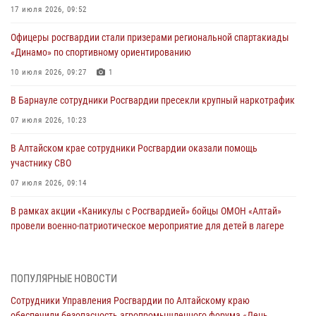
17 июля 2026, 09:52
Офицеры росгвардии стали призерами региональной спартакиады
«Динамо» по спортивному ориентированию
10 июля 2026, 09:27
1
В Барнауле сотрудники Росгвардии пресекли крупный наркотрафик
07 июля 2026, 10:23
В Алтайском крае сотрудники Росгвардии оказали помощь
участнику СВО
07 июля 2026, 09:14
В рамках акции «Каникулы с Росгвардией» бойцы ОМОН «Алтай»
провели военно-патриотическое мероприятие для детей в лагере
«Звёздный»
05 июля 2026, 11:13
ПОПУЛЯРНЫЕ НОВОСТИ
Росгвардия Алтайского края приняла участие в благотворительной
Сотрудники Управления Росгвардии по Алтайскому краю
акции «Коробка храбрости»
обеспечили безопасность агропромышленного форума «День