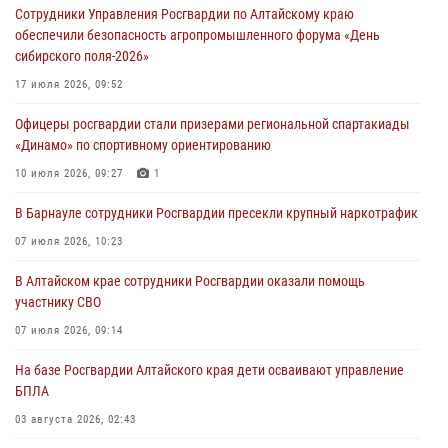
Сотрудники Управления Росгвардии по Алтайскому краю
акции «Коробка храбрости»
обеспечили безопасность агропромышленного форума «День
04 июля 2026, 11:09
сибирского поля-2026»
Сотрудники Росгвардии провели встречу с юными пограничниками
17 июля 2026, 09:52
в рамках акции «Каникулы с Росгвардией»
Офицеры росгвардии стали призерами региональной спартакиады
03 июля 2026, 04:03
«Динамо» по спортивному ориентированию
Управление Росгвардии по Алтайскому краю провело для детей
10 июля 2026, 09:27
1
экскурсию на теплоходе в рамках акции «Каникулы с Росгвардией»
В Барнауле сотрудники Росгвардии пресекли крупный наркотрафик
02 июля 2026, 00:55
07 июля 2026, 10:23
В краевом управлении вневедомственной охраны Росгвардии по
В Алтайском крае сотрудники Росгвардии оказали помощь
Алтайскому краю подведены итоги «прямой линии»
участнику СВО
01 июля 2026, 07:49
07 июля 2026, 09:14
На базе Росгвардии Алтайского края дети осваивают управление
БПЛА
03 августа 2026, 02:43